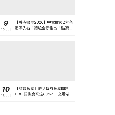
9
【香港書展2026】中電攤位2大亮
點率先看！體驗全新推出「點讀故
10 Jul
事書」系列＋升級版《低碳城市規
劃師》電子桌遊
10
【寶寶敏感】若父母有敏感問題
BB中招機會高達80%? 一文看清預
13 Jul
防敏感關鍵因素！