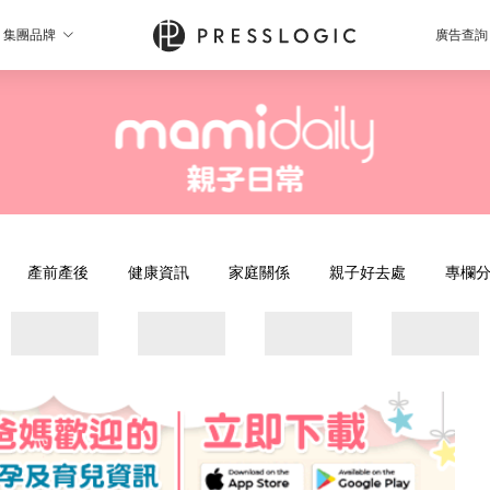
集團品牌
廣告查詢
產前產後
健康資訊
家庭關係
親子好去處
專欄