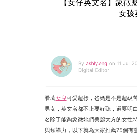
【女仔英文名】象徵魅
女孩
By
ashly.eng
on 11 Jul 2
Digital Editor
看著
女兒
可愛超標，爸媽是不是超級苦
男女，英文名都不止要好聽，還要明
名除了能夠象徵她們美麗大方的女性
與領導力，以下就為大家推薦75個有