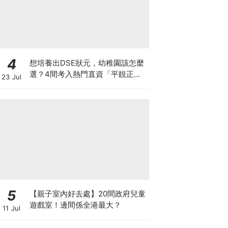
4
想培養出DSE狀元，幼稚園該怎麼
選？4間考入熱門直資「平靚正」
23 Jul
免費幼稚園！
5
【親子室內好去處】20間政府兒童
遊戲室！邊間係全港最大？
11 Jul