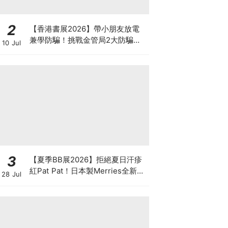
2
【香港書展2026】帶小朋友放電
兼學防騙！挑戰金管局2大防騙遊
10 Jul
戲、贏「嗱喳蕉」購物袋及多款驚
喜紀念品！
3
【夏季BB展2026】拒絕夏日汗疹
紅Pat Pat！日本製Merries全新超
28 Jul
吸安睡褲挑戰全晚零外漏 皇牌
First Premium系列買1送1！