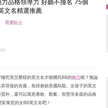
力品格領導力 好聽不撞名 75個
英文名精選推薦
育嬰貼士
025
惱究竟怎麼樣的英文名才能襯托BB的
魅力
呢？無論
白其背後的含義，免得會錯意擺烏龍。女孩子的英文
特質外，還可以寓意勇敢、勤奮、智慧等多面的品格
豐富寓意的女BB英文名吧！