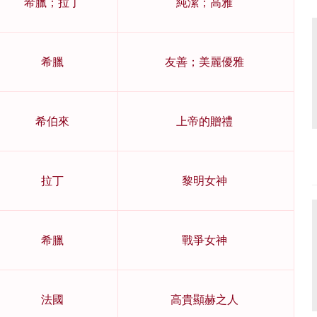
希臘；拉丁
純潔；高雅
希臘
友善；美麗優雅
希伯來
上帝的贈禮
拉丁
黎明女神
希臘
戰爭女神
法國
高貴顯赫之人