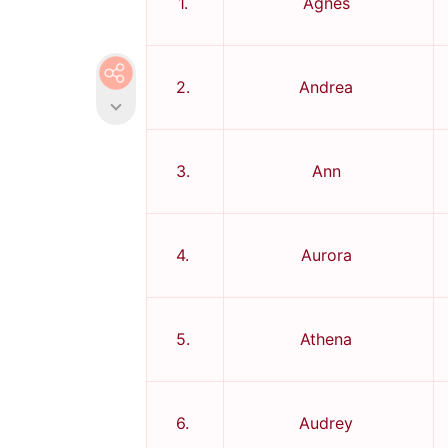
1.
Agnes
2.
Andrea
3.
Ann
4.
Aurora
5.
Athena
6.
Audrey