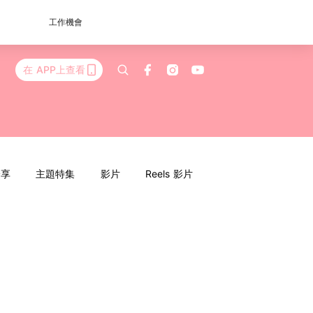
工作機會
在 APP上查看
分享
主題特集
影片
Reels 影片