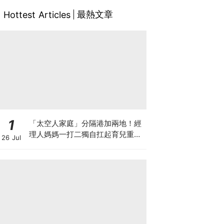
最熱文章
Hottest Articles
1
「太空人家庭」分隔港加兩地！經
理人媽媽一打二獨自扛起育兒重
26 Jul
擔！Stephanie｜經理人｜太空人
家庭｜職場媽媽