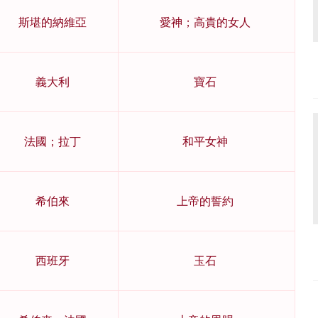
斯堪的納維亞
愛神；高貴的女人
義大利
寶石
法國；拉丁
和平女神
希伯來
上帝的誓約
西班牙
玉石