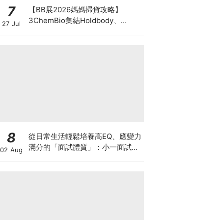
7
【BB展2026媽媽掃貨攻略】
3ChemBio集結Holdbody、
27 Jul
ProVen、森下仁丹、Return人氣
品牌激減！低至18折＋買3送1＋原
箱優惠低至65折
8
從日常生活輕鬆培養高EQ、應變力
滿分的「面試體質」：小一面試最
02 Aug
強備戰指南