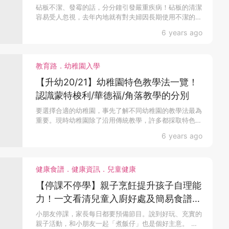
砧板不潔、發霉的話，分分鐘引發嚴重疾病！砧板的清潔
容易受人忽視，去年內地就有對夫婦因長期使用不潔的砧
板染上癌...
6 years ago
教育路．幼稚園入學
【升幼20/21】幼稚園特色教學法一覽！
認識蒙特梭利/華德福/角落教學的分別
要選擇合適的幼稚園，事先了解不同幼稚園的教學法最為
重要。現時幼稚園除了沿用傳統教學，許多都採取特色教
學法。以...
6 years ago
健康食譜．健康資訊．兒童健康
【停課不停學】親子烹飪提升孩子自理能
力！一文看清兒童入廚好處及簡易食譜分
享
小朋友停課，家長每日都要預備節目。說到好玩、充實的
親子活動，和小朋友一起「煮飯仔」也是個好主意。 在