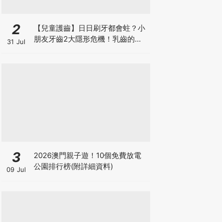
2
【兒童護齒】日日刷牙都會蛀？小
朋友牙齒2大隱形危機！乳齒的琺
31 Jul
瑯質比成人薄弱50%！選牙膏要睇
含氟量！
3
2026澳門親子遊！10個免費放電
公園排行榜(附詳細資料)
09 Jul