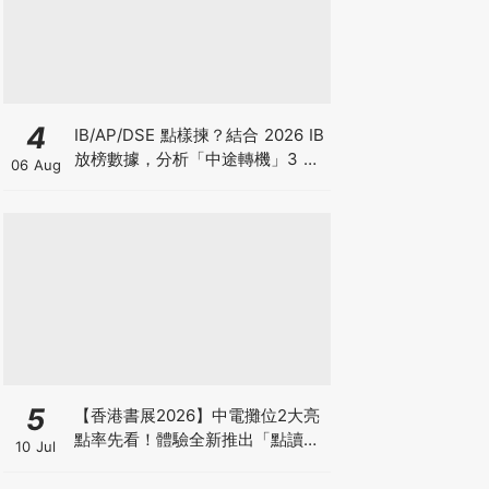
4
IB/AP/DSE 點樣揀？結合 2026 IB
放榜數據，分析「中途轉機」3 大
06 Aug
考慮！
5
【香港書展2026】中電攤位2大亮
點率先看！體驗全新推出「點讀故
10 Jul
事書」系列＋升級版《低碳城市規
劃師》電子桌遊