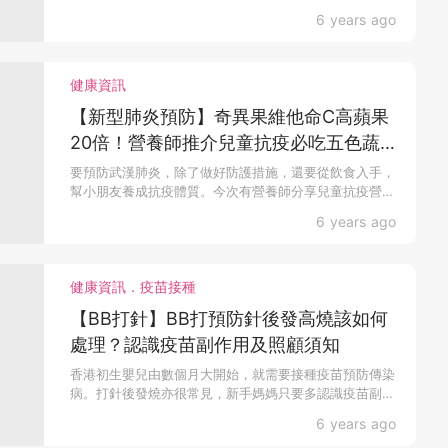
父母指導...
6 years ago
健康資訊
【新型肺炎預防】奇異果維他命C高蘋果
20倍！營養師推介兒童抗疫必吃五色蔬
果
要預防武漢肺炎，除了做好防護措施，還要從飲食入手，
幫小朋友養成抗疫體質。今次有營養師分享兒童抗疫營養
和食材，...
6 years ago
健康資訊．疫苗接種
【BB打針】BB打預防針後發高燒該如何
處理？認識疫苗副作用及照顧須知
香港初生嬰兒由數個月大開始，就需要接種疫苗預防傳染
病。打針後發燒亦很常見，新手媽媽只要多認識疫苗副作
用，以及...
6 years ago