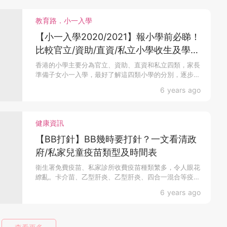
教育路．小一入學
【小一入學2020/2021】報小學前必睇！
比較官立/資助/直資/私立小學收生及學費
預算
香港的小學主要分為官立、資助、直資和私立四類，家長
準備子女小一入學，最好了解這四類小學的分別，逐步篩
選合適的...
6 years ago
健康資訊
【BB打針】BB幾時要打針？一文看清政
府/私家兒童疫苗類型及時間表
衛生署免費疫苗、私家診所收費疫苗種類繁多，令人眼花
繚亂。卡介苗、乙型肝炎、乙型肝炎、四合一混合等疫
苗，該何時...
6 years ago