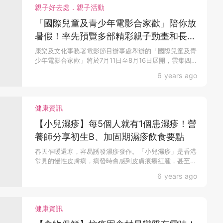
親子好去處．親子活動
「國際兒童及青少年電影合家歡」陪你放
暑假！率先預覽多部精彩親子動畫和長
片！
康樂及文化事務署電影節目辦事處舉辦的「國際兒童及青
少年電影合家歡」將於7月11日至8月16日展開，雲集四
十部...
6 years ago
健康資訊
【小兒濕疹】每5個人就有1個患濕疹！營
養師分享初生B、加固期濕疹飲食要點
春天乍暖還寒，容易誘發濕疹發作。「小兒濕疹」是香港
常見的慢性皮膚病，病發時會感到皮膚痕癢紅腫，甚至抓
到破損。...
6 years ago
健康資訊