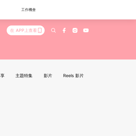
工作機會
在 APP上查看
分享
主題特集
影片
Reels 影片