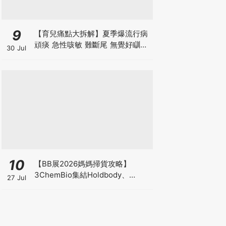
9
【育兒痛點大拆解】夏季爆流行病
頑痰 急性咳敏 難斷尾 無覺好瞓？
30 Jul
中醫教路 一招踢走頑痰斷尾！
10
【BB展2026媽媽掃貨攻略】
3ChemBio集結Holdbody、
27 Jul
ProVen、森下仁丹、Return人氣
品牌激減！低至18折＋買3送1＋原
箱優惠低至65折