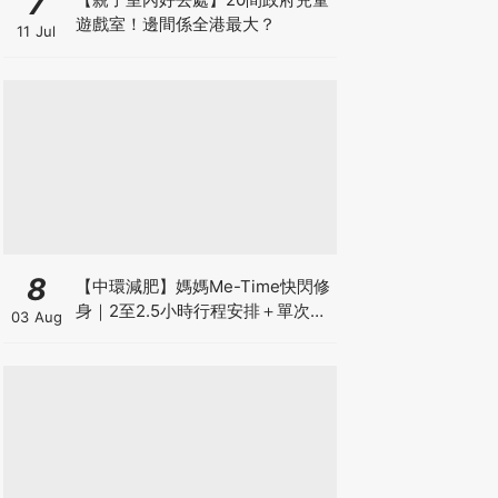
7
遊戲室！邊間係全港最大？
11 Jul
8
【中環減肥】媽媽Me-Time快閃修
身｜2至2.5小時行程安排＋單次收
03 Aug
費攻略