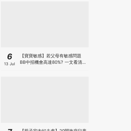
6
【寶寶敏感】若父母有敏感問題
BB中招機會高達80%? 一文看清預
13 Jul
防敏感關鍵因素！
【親子室內好去處】20間政府兒童