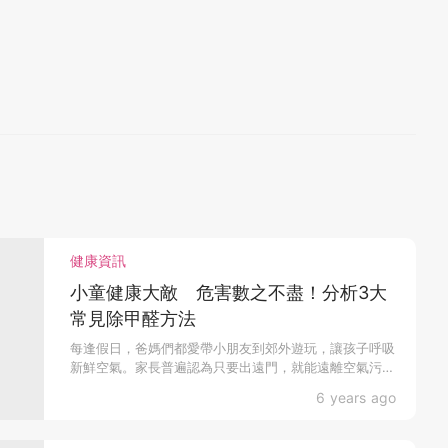
健康資訊
小童健康大敵 危害數之不盡！分析3大
常見除甲醛方法
每逢假日，爸媽們都愛帶小朋友到郊外遊玩，讓孩子呼吸
新鮮空氣。家長普遍認為只要出遠門，就能遠離空氣污染
物，往往...
6 years ago