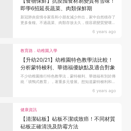
【食物保鮮】抗疫囤食材易變質有雪味！
即學6招延長蔬菜、肉類保鮮期
新冠肺炎疫情令家長和小朋友減少外出，家中自然積存了
更多食糧。不過蔬菜、肉類存放太久，很容易變質變壞。
想延長食...
6 years ago
教育路．幼稚園入學
【升幼20/21】幼稚園特色教學法比較！
分析蒙特梭利、華德福優缺點及適合對象
不少幼稚園推行特色教學法，蒙特梭利、華德福有別於傳
統「填鴨式教育」，著重多元發展。想知道蒙特梭利和華
德福是否...
6 years ago
健康資訊
【清潔砧板】砧板不潔或致癌！不同材質
砧板正確清洗及防霉方法