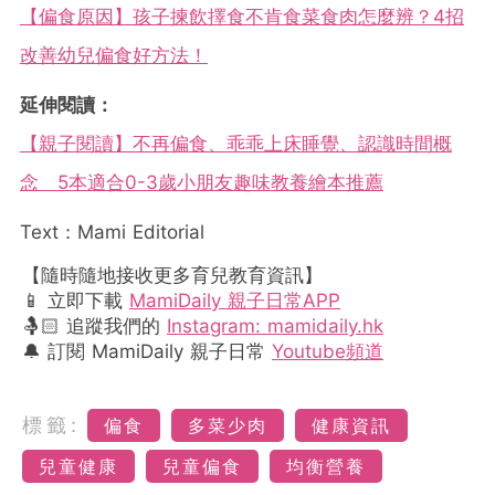
【偏食原因】孩子揀飲擇食不肯食菜食肉怎麼辨？4招
改善幼兒偏食好方法！
延伸閱讀：
【親子閱讀】不再偏食、乖乖上床睡覺、認識時間概
念 5本適合0-3歲小朋友趣味教養繪本推薦
Text：Mami Editorial
【隨時隨地接收更多育兒教育資訊】
📱 立即下載
MamiDaily 親子日常APP
🤱🏻 追蹤我們的
Instagram: mamidaily.hk
🔔 訂閱 MamiDaily 親子日常
Youtube頻道
標籤:
偏食
多菜少肉
健康資訊
兒童健康
兒童偏食
均衡營養