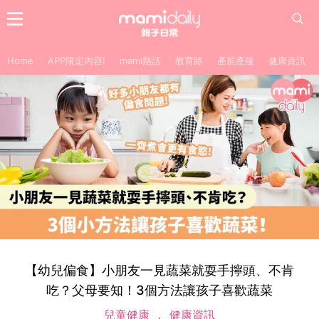
Home
APP限定內容!
mami熱話
教育路
產前產後
健康資訊
【幼兒偏食】小朋友一見蔬菜就耍手擰頭、不肯
吃？父母要知！3個方法讓孩子喜歡蔬菜
兒童健康
健康資訊