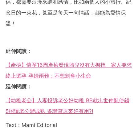
侶，都需要浪漫來調和感情，比如兩個人的小旅行、紀
念日的一束花，甚至是每天一句情話，都能為愛情保
溫！
延伸閱讀：
【產檢】懷孕16周產檢發現胎兒沒有大拇指 家人要求
終止懷孕 孕婦兩難：不想剝奪小生命
延伸閱讀：
【幼稚老公】人妻投訴老公好幼稚 BB就出世仲亂使錢
5招讓老公變成熟 多讚賞原來好有用?!
Text：Mami Editorial