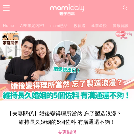
Home
APP限定內容!
mami熱話
教育路
產前產後
健康資訊
【夫妻關係】婚後變得理所當然 忘了製造浪漫？
維持長久婚姻的5個佐料 有溝通還不夠！
夫妻關係