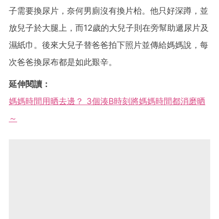
子需要換尿片，奈何男廁沒有換片枱。他只好深蹲，並
放兒子於大腿上，而12歲的大兒子則在旁幫助遞尿片及
濕紙巾。後來大兒子替爸爸拍下照片並傳給媽媽說，每
次爸爸換尿布都是如此艱辛。
延伸閱讀：
媽媽時間用晒去邊？ 3個湊B時刻將媽媽時間都消磨晒
～