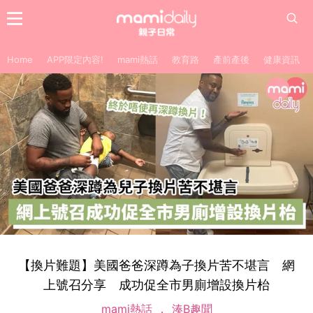
Home
APP限定內容!
mami熱話
教育路
產前產後
健康資訊
【換片難題】美國爸爸深蹲為子換片苦不堪言 網
上號召分享 成功促全市男廁增設換片枱
mami熱話
湊B趣聞