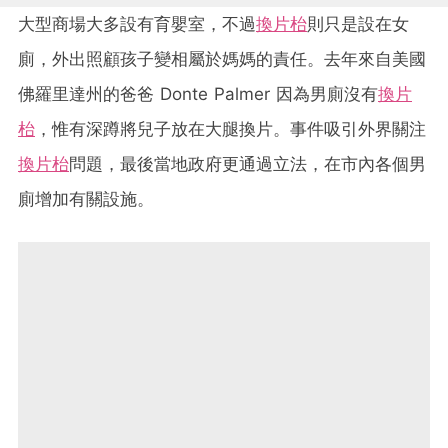
大型商場大多設有育嬰室，不過
換片枱
則只是設在女
廁，外出照顧孩子變相屬於媽媽的責任。去年來自美國
佛羅里達州的爸爸 Donte Palmer 因為男廁沒有
換片
枱
，惟有深蹲將兒子放在大腿換片。事件吸引外界關注
換片枱
問題，最後當地政府更通過立法，在市內各個男
廁增加有關設施。