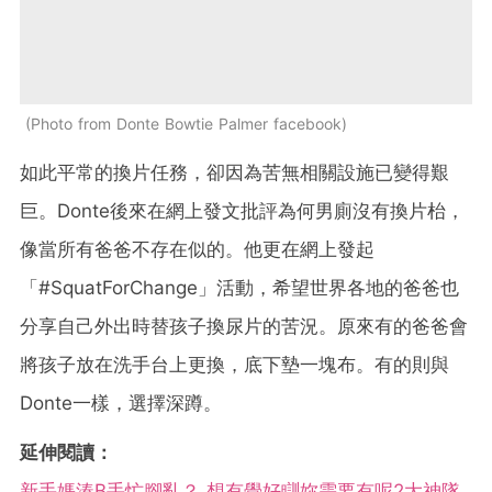
Photo from Donte Bowtie Palmer facebook
如此平常的換片任務，卻因為苦無相關設施已變得艱
巨。Donte後來在網上發文批評為何男廁沒有換片枱，
像當所有爸爸不存在似的。他更在網上發起
「#SquatForChange」活動，希望世界各地的爸爸也
分享自己外出時替孩子換尿片的苦況。原來有的爸爸會
將孩子放在洗手台上更換，底下墊一塊布。有的則與
Donte一樣，選擇深蹲。
延伸閱讀：
新手媽湊B手忙腳亂？ 想有覺好瞓妳需要有呢2大神隊