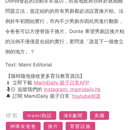
Donte發起的活動非常成功，而當地政府亦終於就相關
問題立法，規定紐約的所有男廁都必須設置換片枱。法
例於年初開始實行，市內不少男廁亦因此而進行翻新，
令爸爸可以方便替孩子換片。Donte 希望男廁設換片枱
的法例不僅僅是在紐約實行，更問道「誰是下一個會立
例的地方」？
Text: Mami Editorial
【隨時隨地接收更多育兒教育資訊】
📱 立即下載
MamiDaily 親子日常APP
🤱🏻 追蹤我們的
Instagram: mamidaily.hk
🔔 訂閱 MamiDaily 親子日常
Youtube頻道
標籤:
mami熱話
湊B趣聞
美國
神隊友爸爸
換片
育嬰設施