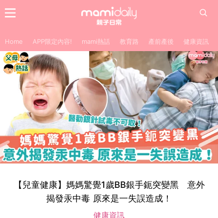
Home
APP限定內容!
mami熱話
教育路
產前產後
健康資訊
【兒童健康】媽媽驚覺1歲BB銀手鈪突變黑 意外
揭發汞中毒 原來是一失誤造成！
健康資訊