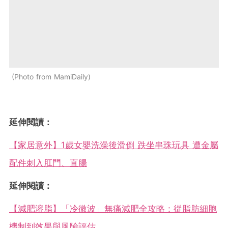
Photo from MamiDaily
延伸閱讀：
【家居意外】1歲女嬰洗澡後滑倒 跌坐串珠玩具 遭金屬
配件刺入肛門、直腸
延伸閱讀：
【減肥溶脂】「冷微波」無痛減肥全攻略：從脂肪細胞
機制到效果與風險評估