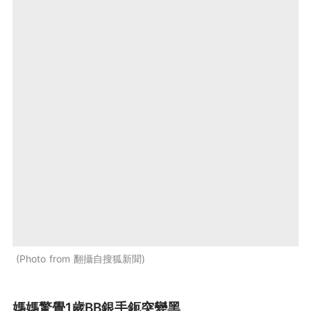
Photo from 翻攝自搜狐新聞
媽媽驚覺1歲BB銀手鈪突變黑