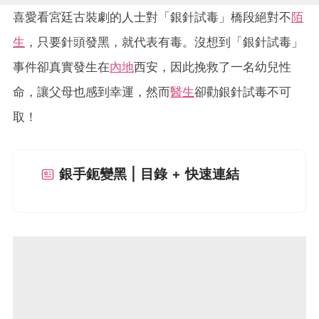
喜愛看宮廷古裝劇的人士對「銀針試毒」橋段絕對不
陌
生
，只要針頭發黑，就代表有毒。沒想到「銀針試毒」
事件卻真實發生在
內地
西安，因此挽救了一名幼兒性
命，讓父母也感到幸運，然而
醫生
卻勸銀針試毒不可
取！
銀手鈪變黑 | 目錄 + 快速連結