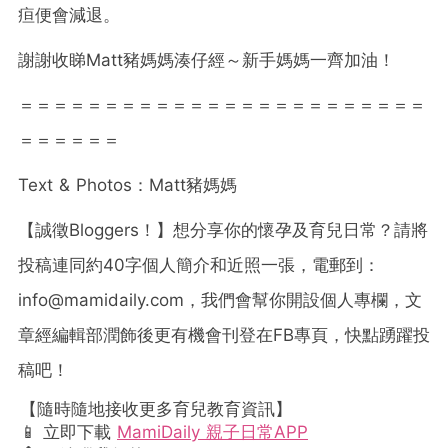
疸便會減退。
謝謝收睇Matt豬媽媽湊仔經～新手媽媽一齊加油！
＝＝＝＝＝＝＝＝＝＝＝＝＝＝＝＝＝＝＝＝＝＝＝＝
＝＝＝＝＝＝
Text & Photos：Matt豬媽媽
【誠徵
Bloggers
！】想分享你的懷孕及育兒日常？請將
投稿連同約
40
字個人簡介和近照一張，電郵到：
info@mamidaily.com
，我們會幫你開設個人專欄，文
章經編輯部潤飾後更有機會刊登在
FB
專頁，快點踴躍投
稿吧！
【隨時隨地接收更多育兒教育資訊】
📱 立即下載
MamiDaily 親子日常APP