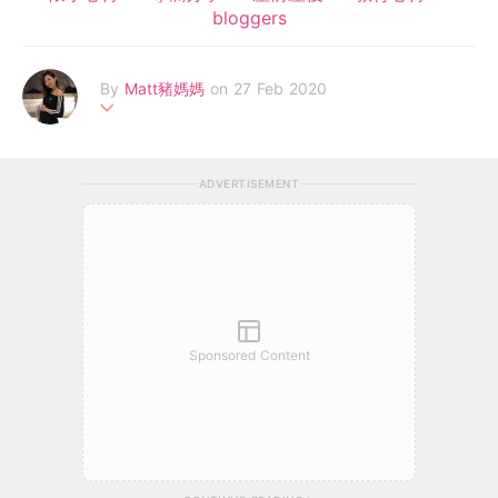
bloggers
By
Matt豬媽媽
on 27 Feb 2020
Hello，我係80後貪靚媽媽一名 （Matt豬媽媽）。由懷孕期到見證
住BB成長的一點一滴，感覺生命真係好奇妙！好多事只有親身經
ADVERTISEMENT
歷過＆做咗媽媽先會明白的！希望將自己的懷孕到生產經歷及生活
日常與大家分享！一起感受當媽媽的滋味，互相交流＆學習更多育
兒心得！
Sponsored Content