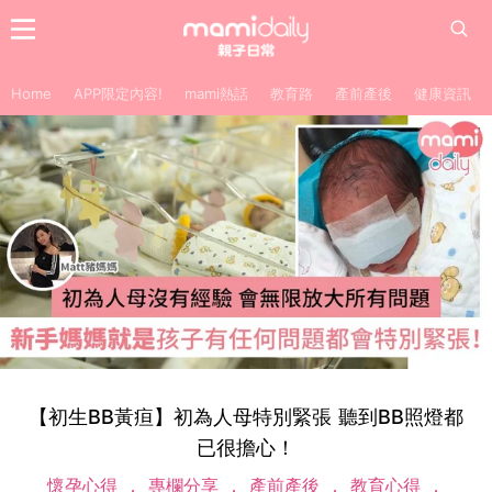
Home
APP限定內容!
mami熱話
教育路
產前產後
健康資訊
【初生BB黃疸】初為人母特別緊張 聽到BB照燈都
已很擔心！
懷孕心得
專欄分享
產前產後
教育心得