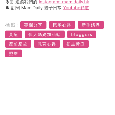
🤱🏻 追蹤我們的
Instagram: mamidaily.hk
🔔 訂閱 MamiDaily 親子日常
Youtube頻道
標籤:
專欄分享
懷孕心得
新手媽媽
黃疸
偉大媽媽加油站
bloggers
產前產後
教育心得
初生黃疸
照燈