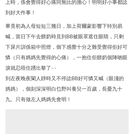
上時，係會覺得好心痛同無比的擔心！明明好小事都諗
到好大件事！
畢竟初為人母短短三幾日，加上荷爾蒙影響下特別易
喊，當日下午去餵奶時見到BB被眼罩遮住眼睛，只剩
下尿片訓係箱中照燈，個下感覺十分之難受覺得佢好可
憐（只有媽媽先覺得的心痛），一抱住佢餵奶個陣啲眼
淚就忍唔住踴出黎了⋯
到左夜晚夜闌人靜時又不停諗BB好可憐又喊（眼淺的
媽媽），個刻深深明白乜野叫養兒一百歲，長憂九十
九。只有做左人媽媽先會明！