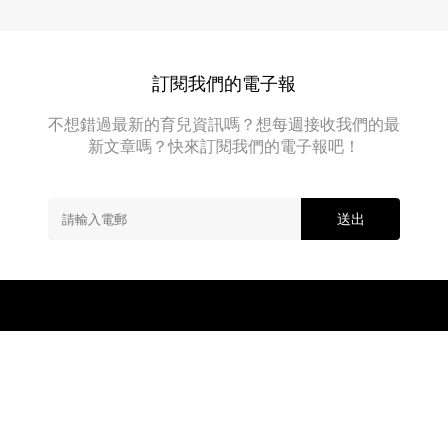
左
好
注
早
呢？
重
午
搭...
飲
晚
食
訂閱我們的電子報
餐...
健
康，
不想錯過最新的育兒資訊嗎？想每週接收我們的最
想
新文章嗎？快來訂閱我們的電子報吧！
食
多
啲
健
送出
康
食
物
比
BB
吸
收
～
(母
愛
的
開