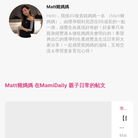
Matt豬媽媽
Hello，我係80後貪靚媽媽一名 （Matt豬
媽媽）。由懷孕期到見證住BB成長的一點
一滴，感覺生命真係好奇妙！好多事只有
親身經歷過＆做咗媽媽先會明白的！希望
將自己的懷孕到生產經歷及生活日常與大
家分享！一起感受當媽媽的滋味，互相交
流＆學習更多育兒心得！
Matt豬媽媽 在MamiDaily 親子日常的帖文
專欄分享．mami熱話．bloggers．產前產後
【餵
哺
感
Matt