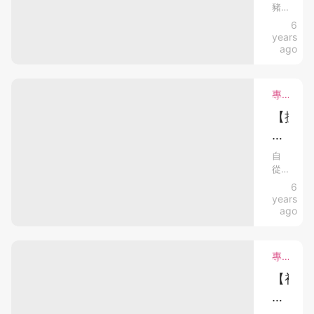
豬
受】
未
6
人
出
years
奶
世
ago
時
VS
就
奶
諗
專欄分享．mami熱話．懷孕心得．bloggers．產前產後
粉
究
竟
【抗
各
餵
疫】
有
人
有
好
奶
自
定
從
小
處！
配
Matt
6
朋
新
方
豬
years
友
奶
手
出
ago
粉
左
會
媽
好
世，
明
媽
呢？
個
專欄分享．懷孕心得．bloggers．產前產後．教育心得
呢
白
人
最
個
衛
【初
每
重
問
生
生
日
要
題
／
應