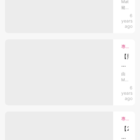
BB
不
家
係
Matt
該
居
豬
黃
停
處
所
清
出
6
疸】
消
有
理
潔
世
years
媽
初
都
毒、
頭
好
ago
媽
會
兩
為
洗
情
都
變
日
人
有
手
緒
得
飲
專欄分享．bloggers．產前產後
煩
特
母
奶
只
惱
別
同
【照
特
為
過
小
大
顧
別
的！
減
心，
小
營
例
初
緊
便
低
由
養
如
都
MATT
生】
張
病
方
每
正
豬
6
當
面，
聽
次
毒
常
出
years
雖
回
媽
的，
到
院
傳
ago
說
家
但
回
後
BB
播
母
後
到
家
乳
進
都
照
機
第
後，
係
專欄分享．懷孕心得．bloggers
一
三
入
就
燈
會
最
定
日
開
【2019
非
都
天
會
早
始
生
然...
人
沖
已
上，
了