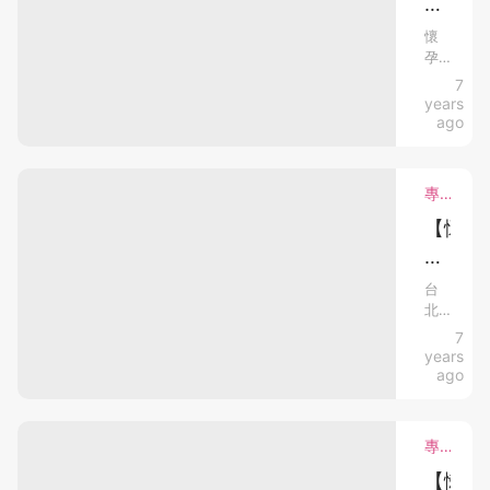
期
好
連
序
我
日
續
的
營
奇
都
＋
懷
訓，
開
會
孕
養】
寶
剖
可
刀
諗
初
7
準
以
寶
生B
腹
BB
期
years
連
過
媽
係
在
胃
過
ago
續
程
肚
口
媽
肚
程
訓
喇！
入
會
到
擔
Matt
內
＋
面
唔
3-4
專欄分享．懷孕心得．bloggers
豬
做
心
好
做
收
個...
仔
緊
／
【懷
自
甚
費
係
咩
嘔
孕
己
法
麼？
呢？
吐
國
BB
疑
不
嚴
40
台
醫
會
重
北
問
夠
週
院
唔
都
生
7
｜
出
營
會
的
一
日
years
世
好
大
定
養
之
變
ago
的
悶
會
旅
肚
給
化
（出
呢？？
擔
變
世
到
哈
胎
過
心
成
週
專欄分享．懷孕心得．健康資訊．bloggers
哈
個
底
了⋯⋯
兒？
程
數
～
胎
BABY
【懶
可
孕
3...