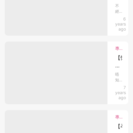
涼
兒
產
生
非
很
不
換
科
人
經
記】
活
擔
衫
醫
生
不
6
第
先
不
生
心！
活
覺
years
抱
就
一
～
能
產
ago
BB、
黎
不
後
胎
一
換
同
能
已
片
38
我
覺
一
經
前
專欄分享．懷孕心得．bloggers
講
覺
週
兩
訓
都
BB
訓
個
【懷
法
天
一...
黃
天
半
孕
國
疸
光
光
月
指
的
過
醫
了，
做
唔
數
日
終
知
程】
院
甚
高，
子，
於
有
7
媽
需
開
每
麼
有
無
years
要
一
媽
時
刀
媽
都
ago
入
日
間
媽
的
｜
要
箱
更
來
同
照
好
不
入
快
紀
我
燈
專欄分享．懷孕心得．bloggers
能
錄
奇
一
院
幫
好
一
樣
【孕
｜
程
助...
好
下
成