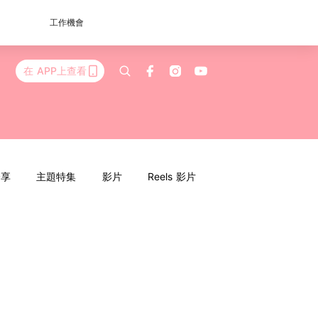
工作機會
在 APP上查看
分享
主題特集
影片
Reels 影片