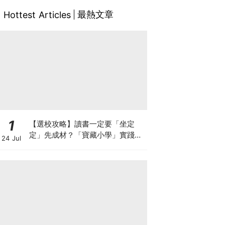
最熱文章
Hottest Articles
1
【選校攻略】讀書一定要「坐定
定」先成材？「寶藏小學」實踐動
24 Jul
靜循環激發孩子潛能