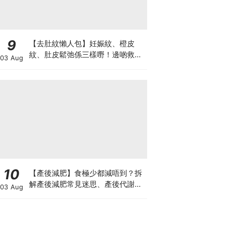
9
【去肚紋懶人包】妊娠紋、橙皮
紋、肚皮鬆弛係三樣嘢！邊啲救得
03 Aug
返、邊啲只能淡化？
10
【產後減肥】食極少都減唔到？拆
解產後減肥常見迷思、產後代謝、
03 Aug
水腫原因＋淋巴引流、Onda Pro
修身攻略