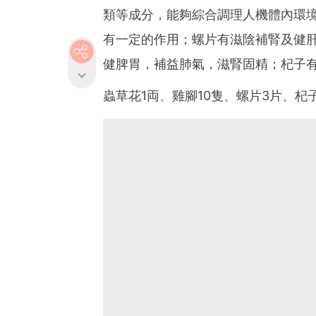
類等成分，能夠綜合調理人機體內環
有一定的作用；螺片有滋陰補腎及健
健脾胃，補益肺氣，滋腎固精；杞子有
蟲草花1両、雞腳10隻、螺片3片、杞子