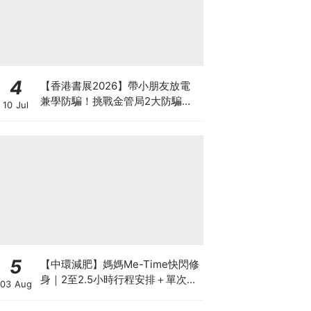
4
【香港書展2026】帶小朋友放電
兼學防騙！挑戰金管局2大防騙遊
10 Jul
戲、贏「嗱喳蕉」購物袋及多款驚
喜紀念品！
5
【中環減肥】媽媽Me-Time快閃修
身｜2至2.5小時行程安排＋單次收
03 Aug
費攻略