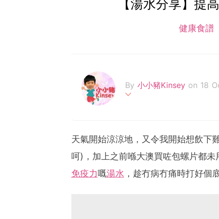
【湯水分享】提高
健康食譜
By
小小豬Kinsey
on 18 O
全職傻媽與傻豬仔的親子生
目標。透過文字、相片及短
家可以陪同小小豬一起成長
天氣開始涼涼地，又令我開始想飲下雞湯
呵)，加上之前喺大澳買咗包螺片都未
免疫力
嘅
湯水
，趁冇病冇痛時打好個