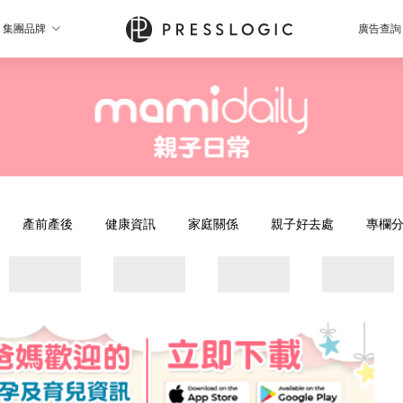
集團品牌
廣告查詢
產前產後
健康資訊
家庭關係
親子好去處
專欄