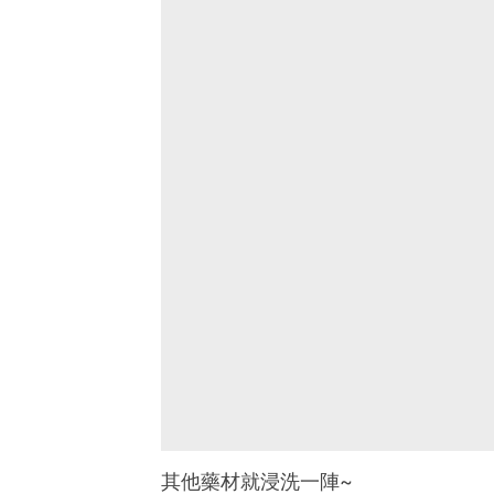
其他藥材就浸洗一陣~