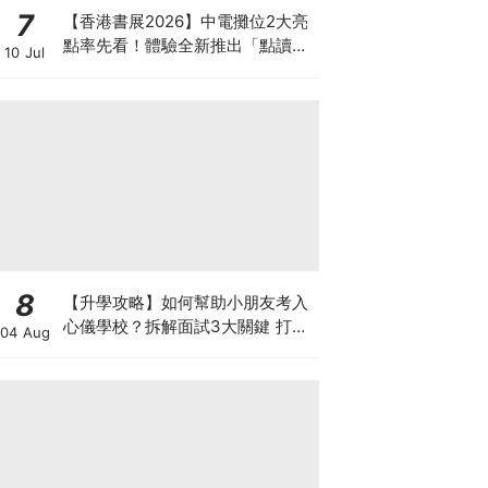
7
【香港書展2026】中電攤位2大亮
點率先看！體驗全新推出「點讀故
10 Jul
事書」系列＋升級版《低碳城市規
劃師》電子桌遊
8
【升學攻略】如何幫助小朋友考入
心儀學校？拆解面試3大關鍵 打好
04 Aug
多元智能發展的營養基礎