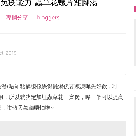
免疫能力 蟲草花螺片雞腳湯
專欄分享
bloggers
ct 2019
活 - 以小小豬為中心，讓他擁有一個健康快樂的童年為
片記錄小小豬的成長生活傻事及喜愛嘅湯水食譜，讓大
。
(唔知點解總係覺得雞湯係要凍凍哋先好飲...呵
用，所以就決定加埋蟲草花一齊煲，嚟一個可以提高
底，咁轉天氣都唔怕啦~