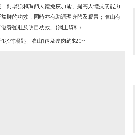
境，對增強和調節人體免疫功能、提高人體抗病能力
肝益脾的功效，同時亦有助調理身體及腸胃；准山有
滋養強壯及明目功效。(網上資料)
1水竹湯匙、淮山1両及瘦肉約$20~