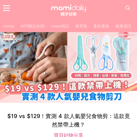
Home
APP限定內容!
mami熱話
教育路
產前產後
健康資訊
$19 vs $129！實測 4 款人氣嬰兒食物剪：這款竟
然禁帶上機？
寶貝好物分享