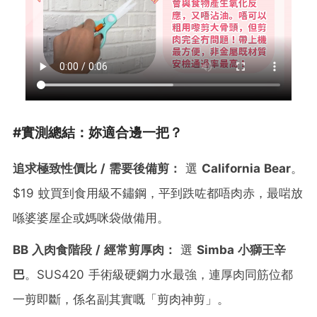
#實測總結：妳適合邊一把？
追求極致性價比 / 需要後備剪：
選
California Bear
。
$19 蚊買到食用級不鏽鋼，平到跌咗都唔肉赤，最啱放
喺婆婆屋企或媽咪袋做備用。
BB 入肉食階段 / 經常剪厚肉：
選
Simba 小獅王辛
巴
。SUS420 手術級硬鋼力水最強，連厚肉同筋位都
一剪即斷，係名副其實嘅「剪肉神剪」。