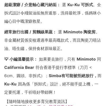
超級潔癖 / 介意軸心藏污納垢：
選
Ku-Ku 可拆式
。全
拆式設計令殘留油垢無所遁形，洗得最乾淨，係媽咪小
編心目中嘅潔癖救星。
經常旅行出國 / 剪麵線果蔬：
選
Minimoto 陶瓷剪
。
非金屬材質係安檢通過率最高嘅款式，而且陶瓷刀唔沾
油、唔生鏽，保持食材原味最正。
💡 小編溫馨提示：
如果要去旅行，只有
Minimoto
同
California Bear
符合香港手提行李標準（刀刃 <
6cm、圓頭、非拆式）；
Simba有可能被拒絕放行，
而
Ku-Ku
因為係「拆卸式」設計，絕不能手提上機，一
定要托運，千祈唔好帶錯啊！
【隨時隨地接收更多育兒教育資訊】