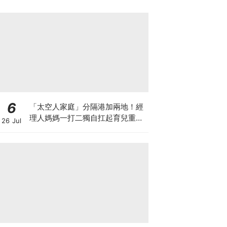
6
「太空人家庭」分隔港加兩地！經
理人媽媽一打二獨自扛起育兒重
26 Jul
擔！Stephanie｜經理人｜太空人
家庭｜職場媽媽