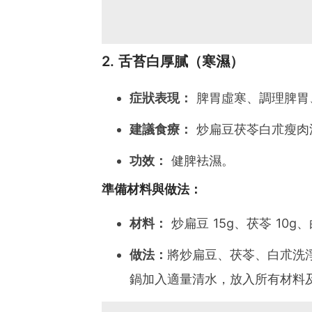
2. 舌苔白厚膩（寒濕）
症狀表現：
脾胃虛寒、調理脾胃
建議食療：
炒扁豆茯苓白朮瘦肉
功效：
健脾袪濕。
準備材料與做法：
材料：
炒扁豆 15g、茯苓 10g
做法：
將炒扁豆、茯苓、白朮洗淨
鍋加入適量清水，放入所有材料及瘦