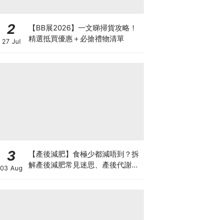
2
【BB展2026】一文睇掃貨攻略！
精選抵買優惠＋必搶禮物清單
27 Jul
3
【產後減肥】食極少都減唔到？拆
解產後減肥常見迷思、產後代謝、
03 Aug
水腫原因＋淋巴引流、Onda Pro
修身攻略