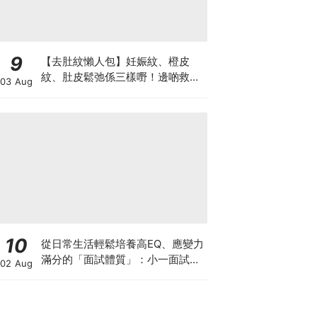
9
【去肚紋懶人包】妊娠紋、橙皮
紋、肚皮鬆弛係三樣嘢！邊啲救得
03 Aug
返、邊啲只能淡化？
10
從日常生活輕鬆培養高EQ、應變力
滿分的「面試體質」：小一面試最
02 Aug
強備戰指南