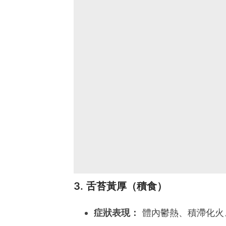
3. 舌苔黃厚（積食）
症狀表現：
體內鬱熱、積滯化火