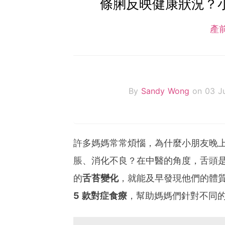
條脷反映健康狀況？小朋
產
By
Sandy Wong
on 03 J
許多媽媽常常煩惱，為什麼小朋友晚
脹、消化不良？在中醫的角度，舌頭
的
舌苔變化
，就能及早發現他們的體
5 款對症食療
，幫助媽媽們針對不同