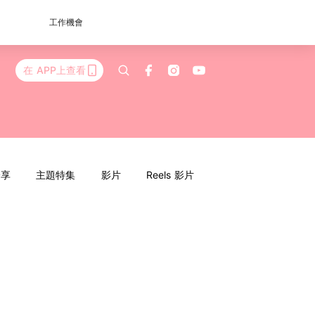
工作機會
在 APP上查看
分享
主題特集
影片
Reels 影片