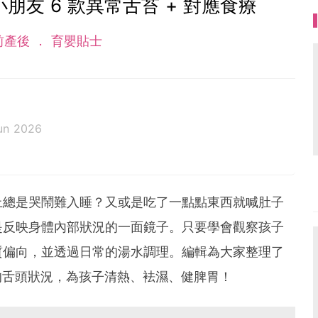
友 6 款異常舌苔 + 對應食療
前產後
育嬰貼士
un 2026
上總是哭鬧難入睡？又或是吃了一點點東西就喊肚子
是反映身體內部狀況的一面鏡子。只要學會觀察孩子
質偏向，並透過日常的湯水調理。編輯為大家整理了
的舌頭狀況，為孩子清熱、袪濕、健脾胃！