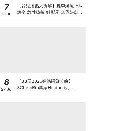
7
【育兒痛點大拆解】夏季爆流行病
頑痰 急性咳敏 難斷尾 無覺好瞓？
30 Jul
中醫教路 一招踢走頑痰斷尾！
8
【BB展2026媽媽掃貨攻略】
3ChemBio集結Holdbody、
27 Jul
ProVen、森下仁丹、Return人氣
品牌激減！低至18折＋買3送1＋原
箱優惠低至65折