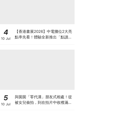
4
【香港書展2026】中電攤位2大亮
點率先看！體驗全新推出「點讀故
10 Jul
事書」系列＋升級版《低碳城市規
劃師》電子桌遊
5
與囡囡「零代溝」朋友式相處！從
被女兒偷拍，到在拍片中收穫滿足
10 Jul
感！VAL媽｜美如｜KOL媽媽