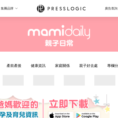
集團品牌
廣告查詢
產前產後
健康資訊
家庭關係
親子好去處
專欄