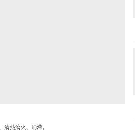
、清熱瀉火、消滯。