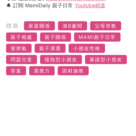
🔔 訂閱 MamiDaily 親子日常
Youtube頻道
標籤:
家庭關係
湊B趣聞
父母管教
親子相處
親子關係
MAMI親子日常
發脾氣
親子溝通
小朋友性格
問題兒童
慢熱型小朋友
暴躁型小朋友
害羞
適應力
因材施教