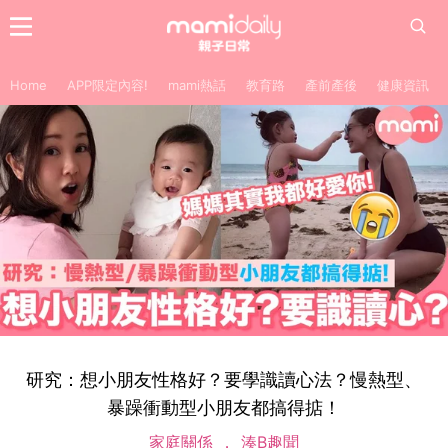
Home
APP限定內容!
mami熱話
教育路
產前產後
健康資訊
研究：想小朋友性格好？要學識讀心法？慢熱型、
暴躁衝動型小朋友都搞得掂！
家庭關係
湊B趣聞