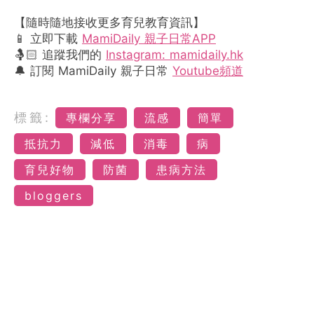
【隨時隨地接收更多育兒教育資訊】
📱 立即下載
MamiDaily 親子日常APP
🤱🏻 追蹤我們的
Instagram: mamidaily.hk
🔔 訂閱 MamiDaily 親子日常
Youtube頻道
標籤:
專欄分享
流感
簡單
抵抗力
減低
消毒
病
育兒好物
防菌
患病方法
bloggers