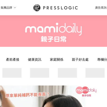
集團品牌
廣告查詢
產前產後
健康資訊
家庭關係
親子好去處
專欄