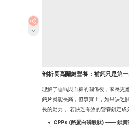
剖析長高關鍵營養：補鈣只是第一
理解了睡眠與血糖的關係後，家長更
鈣片就能長高，但事實上，如果缺乏
長的動力 。若缺乏有效的營養鎖定成
CPPs (酪蛋白磷酸肽) —— 鎖