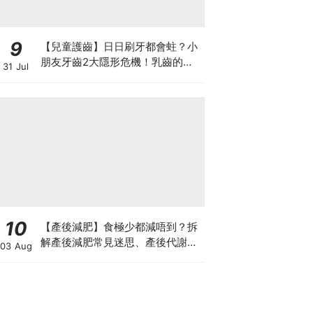
9
【兒童護齒】日日刷牙都會蛀？小
朋友牙齒2大隱形危機！乳齒的琺
31 Jul
瑯質比成人薄弱50%！選牙膏要睇
含氟量！
10
【產後減肥】食極少都減唔到？拆
解產後減肥常見迷思、產後代謝、
03 Aug
水腫原因＋淋巴引流、Onda Pro
修身攻略