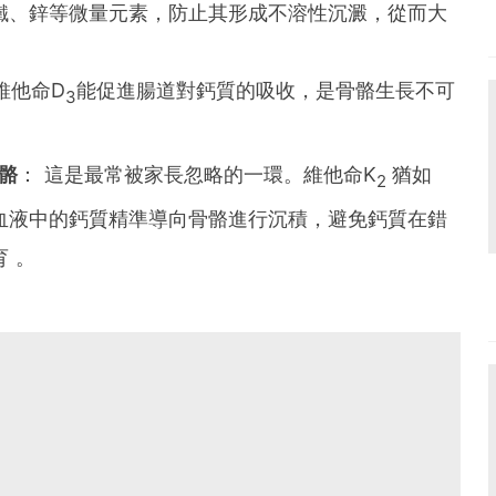
鐵、鋅等微量元素，防止其形成不溶性沉澱，從而大
維他命D
能促進腸道對鈣質的吸收，是骨骼生長不可
3
骼
： 這是最常被家長忽略的一環。維他命K
猶如
2
血液中的鈣質精準導向骨骼進行沉積，避免鈣質在錯
 。