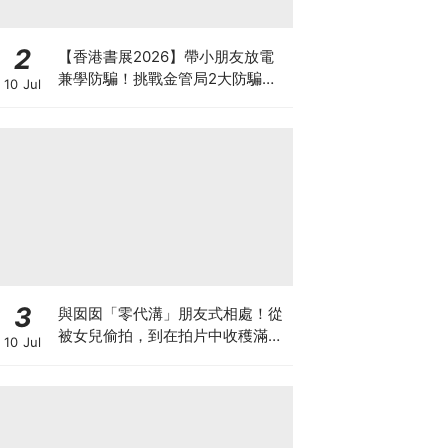
2
【香港書展2026】帶小朋友放電
兼學防騙！挑戰金管局2大防騙遊
10 Jul
戲、贏「嗱喳蕉」購物袋及多款驚
喜紀念品！
3
與囡囡「零代溝」朋友式相處！從
被女兒偷拍，到在拍片中收穫滿足
10 Jul
感！VAL媽｜美如｜KOL媽媽