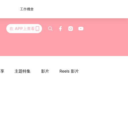
工作機會
在 APP上查看
分享
主題特集
影片
Reels 影片