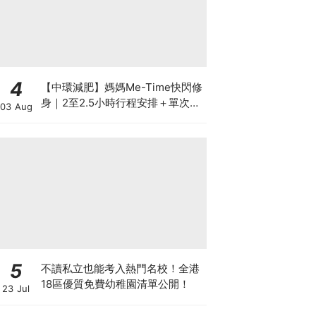
4
【中環減肥】媽媽Me-Time快閃修
身｜2至2.5小時行程安排＋單次收
03 Aug
費攻略
5
不讀私立也能考入熱門名校！全港
18區優質免費幼稚園清單公開！
23 Jul