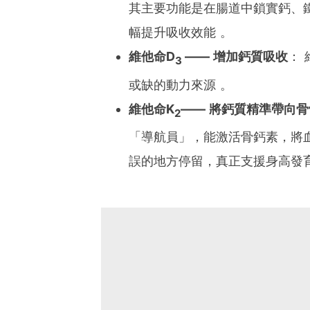
其主要功能是在腸道中鎖實鈣、
幅提升吸收效能 。
維他命D
—— 增加鈣質吸收
： 
3
或缺的動力來源 。
維他命K
—— 將鈣質精準帶向骨
2
「導航員」，能激活骨鈣素，將
誤的地方停留，真正支援身高發育