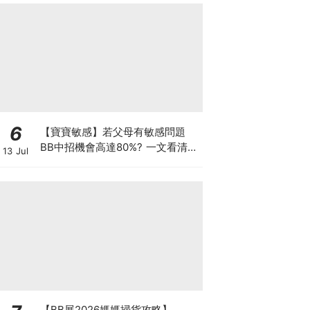
6
【寶寶敏感】若父母有敏感問題
BB中招機會高達80%? 一文看清預
13 Jul
防敏感關鍵因素！
【BB展2026媽媽掃貨攻略】