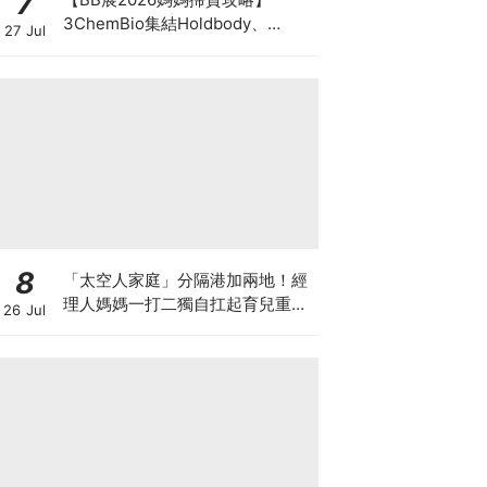
7
3ChemBio集結Holdbody、
27 Jul
ProVen、森下仁丹、Return人氣
品牌激減！低至18折＋買3送1＋原
箱優惠低至65折
8
「太空人家庭」分隔港加兩地！經
理人媽媽一打二獨自扛起育兒重
26 Jul
擔！Stephanie｜經理人｜太空人
家庭｜職場媽媽