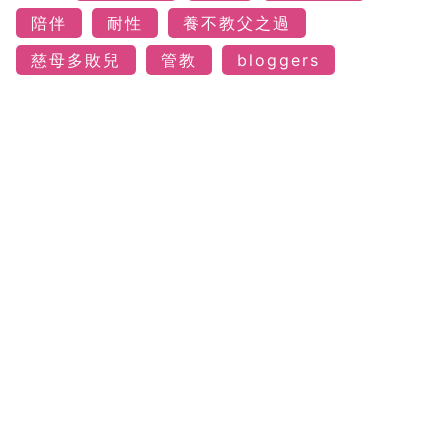
陪伴
耐性
養不教父之過
慈母多敗兒
管教
bloggers