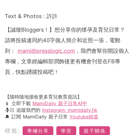
Text & Photos :
許許
【誠徵
Bloggers
！】想分享你的懷孕及育兒日常？
請將投稿連同約
40
字個人簡介和近照一張，電郵
到：
mami@presslogic.com
，我們會幫你開設個人
專欄，文章經編輯部潤飾後更有機會刊登在
FB
專
頁，快點踴躍投稿吧！
【隨時隨地接收更多育兒教育資訊】
📱 立即下載
MamiDaily 親子日常APP
🤱🏻 追蹤我們的
Instagram: mamidaily.hk
🔔 訂閱 MamiDaily 親子日常
Youtube頻道
標籤:
專欄分享
學習
親子關係