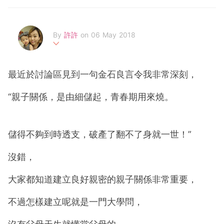
By
許許
on 06 May 2018
未生小Bella前非常慢活, 愛hea即hea是個自由人, 而家當上
新手媽媽全職帶娃, 雖然每日只有忙與累, 但跟小BELLA嘻嘻
最近於討論區見到一句金石良言令我非常深刻，
哈哈過每一天, 看著她在歡樂中成長原來更有趣~ 從前喜歡分
享美容, 生活, 入廚及旅遊樂, 如今更有機會寫下更多育兒誌,
“親子關係，是由細儲起，青春期用來燒。
歡迎到我地FACEBOOK專頁瀏覽更多生活趣事分享及參與送
禮活動~
FB專頁: www..facebook.com/huihuiplayground
儲得不夠到時透支，破產了翻不了身就一世！”
沒錯，
大家都知道建立良好親密的親子關係非常重要，
不過怎樣建立呢就是一門大學問，