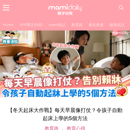
Home
APP限定內容!
mami熱話
教育路
產前產後
健康資訊
【冬天起床大作戰】每天早晨像打仗？令孩子自動
起床上學的5個方法
教育路
教育心得