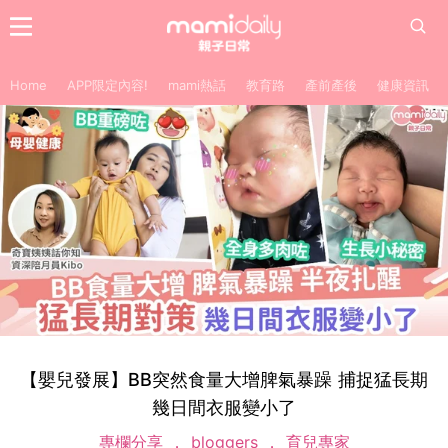
Home
APP限定內容!
mami熱話
教育路
產前產後
健康資訊
【嬰兒發展】BB突然食量大增脾氣暴躁 捕捉猛長期
幾日間衣服變小了
專欄分享
bloggers
育兒專家