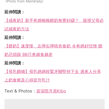
Photo from MamiDaily
延伸閱讀：
【戒夜奶】新手爸媽晚晚餵奶無覺好瞓？ 親授父母必
試戒夜奶方法
延伸閱讀：
【餵奶】速度慢、左擰右擰唔肯食奶 令爸媽好忟憎 餵
奶忌煩躁 BB只會越食越差
延伸閱讀：
【母乳餵哺】母乳媽媽咬緊牙關堅持下去 過來人分享
上奶食療及心得提升乳汁
Text & Photos：
資深陪月員Kibo