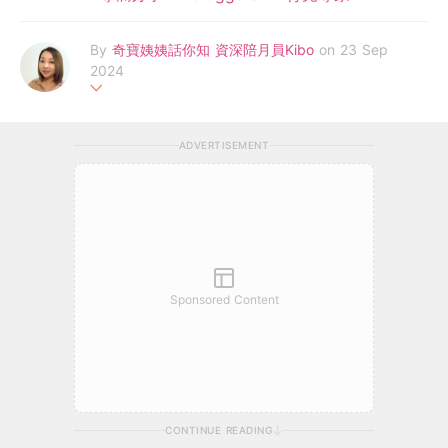
By
奇寶姨姨話你知 資深陪月員Kibo
on 23 Sep
2024
Kibo 為奇寶陪月團隊創辦人，除了是資深陪月員外，同時也是紮
肚師，催乳師，至今服務多位媽媽，致力為每一個媽媽坐一個好
ADVERTISEMENT
月，日常研究色香味俱全並有食療功效的坐月菜式，為媽媽們打造
不一樣的坐月，打破坐月迷思
Sponsored Content
CONTINUE READING