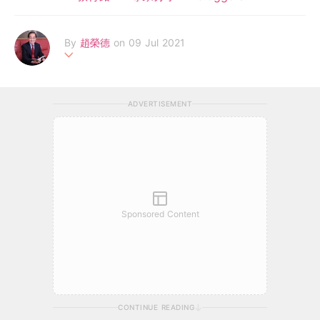
By
趙榮德
on 09 Jul 2021
香港輔導教師協會榮譽顧問，前喇沙書院副校長，曾任教育局家庭
與學校事宜委員會副主席，為香港大學專業進修學院之客席講師。
ADVERTISEMENT
有専欄刊豋在各大報章雜誌，著作有《2020質優免費幼稚園》、
《2020小學升學一本通》、《不一樣的家長》等二十八本。
Sponsored Content
CONTINUE READING