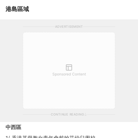
港島區域
ADVERTISEMENT
Sponsored Content
CONTINUE READING
中西區