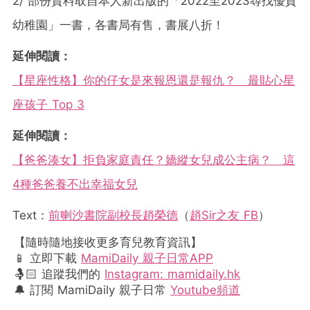
2/ 部份資料取自本人新出版的「2022至2023尋找優質
幼稚園」一書，各書局有售，書展八折！
延伸閱讀：
【星座性格】你的仔女是來報恩還是報仇？ 最貼心星
座孩子 Top 3
延伸閱讀：
【爸爸湊女】拒負家庭責任？嬌縱女兒成公主病？ 這
4種爸爸養不出幸福女兒
Text：
前喇沙書院副校長趙榮德
（
趙Sir之友 FB
）
【隨時隨地接收更多育兒教育資訊】
📱 立即下載
MamiDaily 親子日常APP
🤱🏻 追蹤我們的
Instagram: mamidaily.hk
🔔 訂閱 MamiDaily 親子日常
Youtube頻道