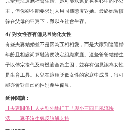
完全無法適應社會生活。她可能永遠是爸爸心中的小公
主，但你卻不能要求別人用同樣態度對她。最終她習慣
躲在父母的羽翼下，難以在社會生存。
4/ 對女性存有偏見且物化女性
有些夫妻結婚並不是因為互相相愛，而是大家到達適婚
年齡且相處尚算融洽便決定組織家庭。這些爸爸結婚生
子以傳宗接代及時機適合為主因，並存有偏見認為女性
是生育工具。女兒在這種貶低女性的家庭中成長，很可
能亦會對自己的性別產生偏見。
延伸閱讀：
【夫妻關係】人夫到外地打工「與小三同居風流快
活」 妻子沒生氣反諒解支持