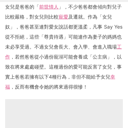
女兒是爸爸的「
前世情人
」，不少爸爸都會傾向對兒子
比較嚴格，對女兒則比較
寵愛
及遷就。作為「女兒
奴」，爸爸甚至連對愛女說話都更溫柔，凡事 Say Yes
從不拒絕，這些「尊貴待遇」可能連作為妻子的媽媽也
未必享受過。不過女兒會長大、會入學、會進入職場
工
作
，若然爸爸從小過份寵溺可能會養成「公主病」，以
致在將來處處碰壁。這種過份的愛可能反害了女兒，事
實上爸爸若擁有以下4種行為，非但不能給予女兒
幸
福
，反而有機會令她的將來過得很慘！