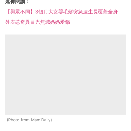
延伸閱讀：
【與眾不同】3個月大女嬰毛髮突急速生長覆蓋全身
外表惹奇異目光無減媽媽愛錫
Photo from MamiDaily