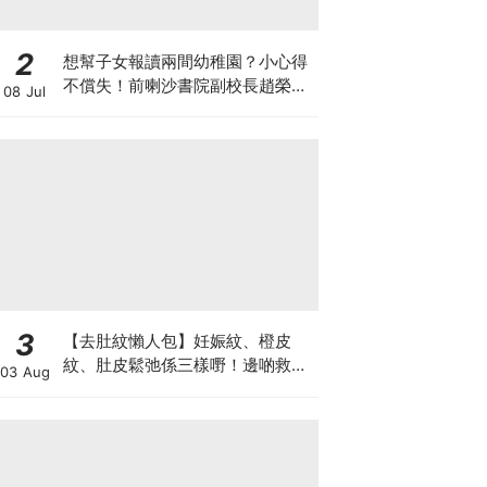
2
想幫子女報讀兩間幼稚園？小心得
不償失！前喇沙書院副校長趙榮
08 Jul
德：先問自己能否解決這3大問
題！
3
【去肚紋懶人包】妊娠紋、橙皮
紋、肚皮鬆弛係三樣嘢！邊啲救得
03 Aug
返、邊啲只能淡化？