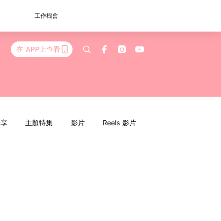
工作機會
在 APP上查看
分享
主題特集
影片
Reels 影片