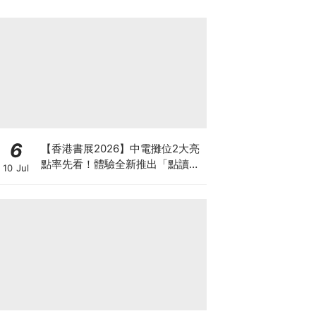
6
【香港書展2026】中電攤位2大亮
點率先看！體驗全新推出「點讀故
10 Jul
事書」系列＋升級版《低碳城市規
劃師》電子桌遊