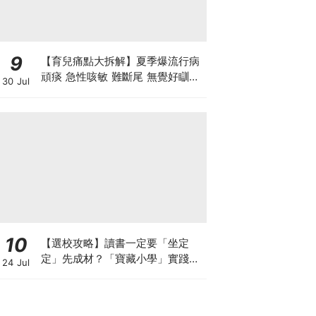
9
【育兒痛點大拆解】夏季爆流行病
頑痰 急性咳敏 難斷尾 無覺好瞓？
30 Jul
中醫教路 一招踢走頑痰斷尾！
10
【選校攻略】讀書一定要「坐定
定」先成材？「寶藏小學」實踐動
24 Jul
靜循環激發孩子潛能