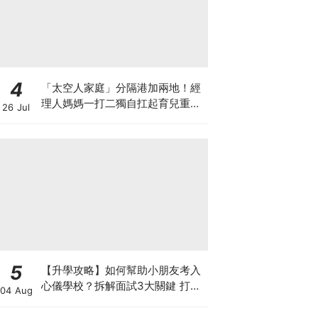
4
「太空人家庭」分隔港加兩地！經
理人媽媽一打二獨自扛起育兒重
26 Jul
擔！Stephanie｜經理人｜太空人
家庭｜職場媽媽
5
【升學攻略】如何幫助小朋友考入
心儀學校？拆解面試3大關鍵 打好
04 Aug
多元智能發展的營養基礎