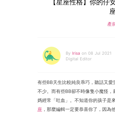
【星座性格】你的仔
座
產
By
Irisa
on 08 Jul 2021
Digital Editor
有些BB天生比較純良乖巧，聽話又愛
不少。而有些BB卻不時像隻小魔怪，
媽經常「吐血」。不知道你的孩子是
座
，那麼編輯一定要恭喜你了，因為