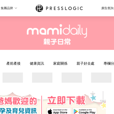
集團品牌
廣告查詢
產前產後
健康資訊
家庭關係
親子好去處
專欄