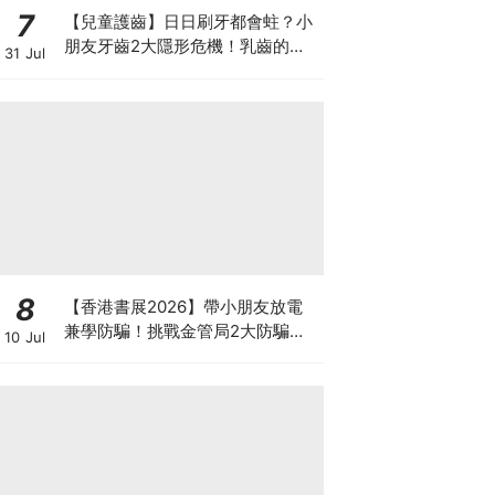
7
【兒童護齒】日日刷牙都會蛀？小
朋友牙齒2大隱形危機！乳齒的琺
31 Jul
瑯質比成人薄弱50%！選牙膏要睇
含氟量！
8
【香港書展2026】帶小朋友放電
兼學防騙！挑戰金管局2大防騙遊
10 Jul
戲、贏「嗱喳蕉」購物袋及多款驚
喜紀念品！