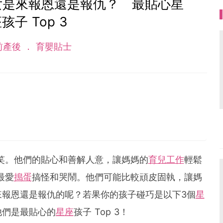
女是來報恩還是報仇？ 最貼心星
孩子 Top 3
前產後
育嬰貼士
笑。他們的貼心和善解人意，讓媽媽的
育兒工作
輕鬆
最愛
搗蛋
搞怪和哭鬧。他們可能比較頑皮固執，讓媽
來報恩還是報仇的呢？若果你的孩子碰巧是以下3個
星
他們是最貼心的
星座
孩子 Top 3！