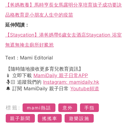
【爸媽教養】馬時亨長女馬露明分享培育孩子成功要訣
品格教育是小朋友人生中的疫苗
延伸閱讀：
【Staycation】港爸媽帶6歲女去酒店Staycation 浴室
無遮無掩去廁所好尷尬
Text：Mami Editorial
【隨時隨地接收更多育兒教育資訊】
📱 立即下載
MamiDaily 親子日常APP
🤱🏻 追蹤我們的
Instagram: mamidaily.hk
🔔 訂閱 MamiDaily 親子日常
Youtube頻道
標籤:
mami熱話
意外
手指
親子新聞
搖搖車
遊樂設施