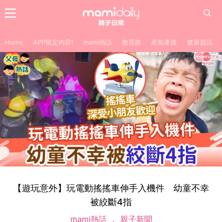
Home
APP限定內容!
mami熱話
教育路
產前產後
健康資訊
【遊玩意外】玩電動搖搖車伸手入機件 幼童不幸
被絞斷4指
mami熱話
親子新聞