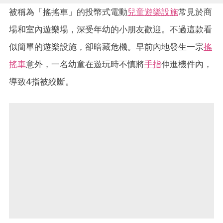
被稱為「搖搖車」的投幣式電動
兒童遊樂設施
常見於商
場和室內遊樂場，深受年幼的小朋友歡迎。不過這款看
似簡單的遊樂設施，卻暗藏危機。早前內地發生一宗
搖
搖車
意外，一名幼童在遊玩時不慎將
手指
伸進機件內，
導致4指被絞斷。