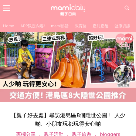
Home
APP限定內容!
mami熱話
教育路
產前產後
健康資訊
【親子好去處】尋訪港島區8個隱世公園！ 人少
啲、小朋友玩都玩得安心啲
專欄分享
親子活動
親子旅遊
bloggers