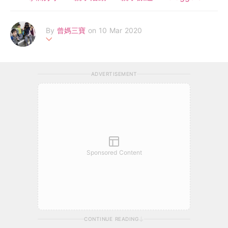
By
曾媽三寶
on 10 Mar 2020
「曾媽三寶」- 晉家姐 (8歲)，昊老二 和 亘老三 (6 歲半) 為雙生
兒。 曾媽為半職兒童心理輔導師。閒時寫作，只因希望從孩子在
ADVERTISEMENT
家的「熱鬧」聲中，尋找心中的片刻安寧。 FB 專頁: 曾媽三寶 //
Blog: TsangMama3b.blogspot.com // Email:
tsang.mama@ya
hoo.com
Sponsored Content
CONTINUE READING