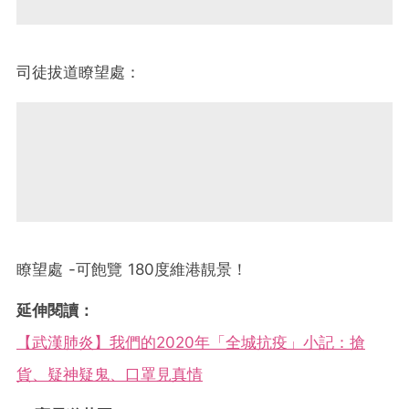
司徒拔道瞭望處：
瞭望處 -可飽覽 180度維港靚景！
延伸閱讀：
【武漢肺炎】我們的2020年「全城抗疫」小記：搶
貨、疑神疑鬼、口罩見真情