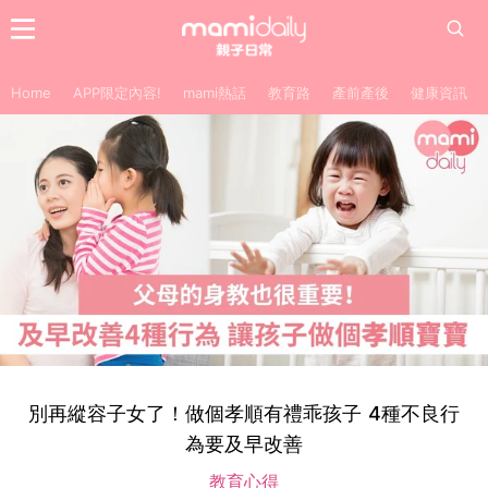
Home
APP限定內容!
mami熱話
教育路
產前產後
健康資訊
別再縱容子女了！做個孝順有禮乖孩子 4種不良行
為要及早改善
教育心得