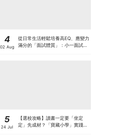
4
從日常生活輕鬆培養高EQ、應變力
滿分的「面試體質」：小一面試最
02 Aug
強備戰指南
5
【選校攻略】讀書一定要「坐定
定」先成材？「寶藏小學」實踐動
24 Jul
靜循環激發孩子潛能