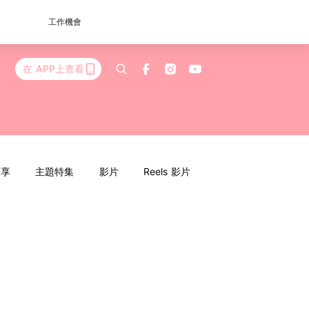
工作機會
在 APP上查看
分享
主題特集
影片
Reels 影片