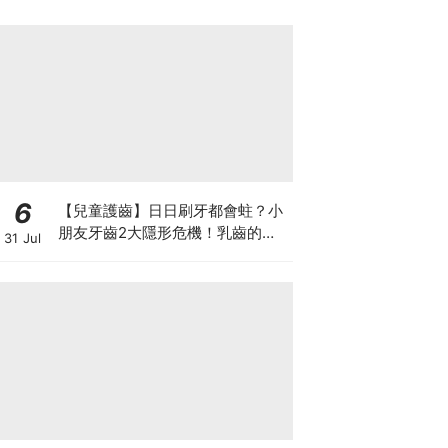
6
【兒童護齒】日日刷牙都會蛀？小
朋友牙齒2大隱形危機！乳齒的琺
31 Jul
瑯質比成人薄弱50%！選牙膏要睇
含氟量！