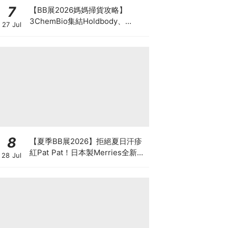
7
【BB展2026媽媽掃貨攻略】
3ChemBio集結Holdbody、
27 Jul
ProVen、森下仁丹、Return人氣
品牌激減！低至18折＋買3送1＋原
箱優惠低至65折
8
【夏季BB展2026】拒絕夏日汗疹
紅Pat Pat！日本製Merries全新超
28 Jul
吸安睡褲挑戰全晚零外漏 皇牌
First Premium系列買1送1！