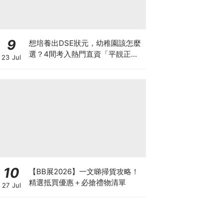
9
想培養出DSE狀元，幼稚園該怎麼
選？4間考入熱門直資「平靚正」
23 Jul
免費幼稚園！
10
【BB展2026】一文睇掃貨攻略！
精選抵買優惠＋必搶禮物清單
27 Jul