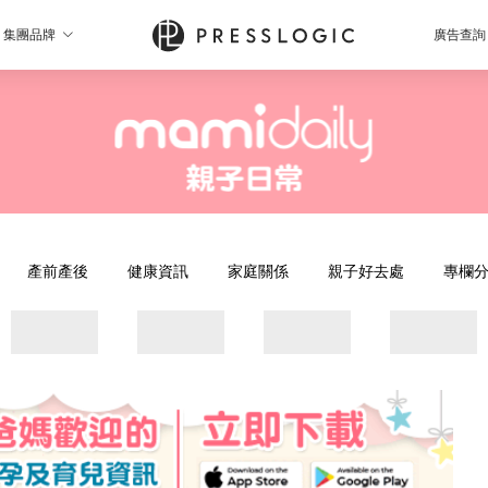
集團品牌
廣告查詢
產前產後
健康資訊
家庭關係
親子好去處
專欄