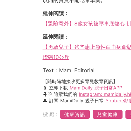
以內的寶寶不能吃暈車藥。
延伸閱讀：
【驚險意外】8歲女孩被壓車底熱心
延伸閱讀：
【勇敢兒子】爸爸患上急性白血病命
增磅10公斤
Text：Mami Editorial
【隨時隨地接收更多育兒教育資訊】
📱 立即下載
MamiDaily 親子日常APP
🤱🏻 追蹤我們的
Instagram: mamidaily.h
🔔 訂閱 MamiDaily 親子日常
Youtube頻
標籤:
健康資訊
兒童健康