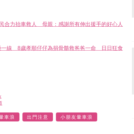
市民合力抬車救人 母親：感謝所有伸出援手的好心人
懸一線 8歲孝順仔仔為捐骨髓救爸爸一命 日日狂食
k
道
暈車浪
出門注意
小朋友暈車浪