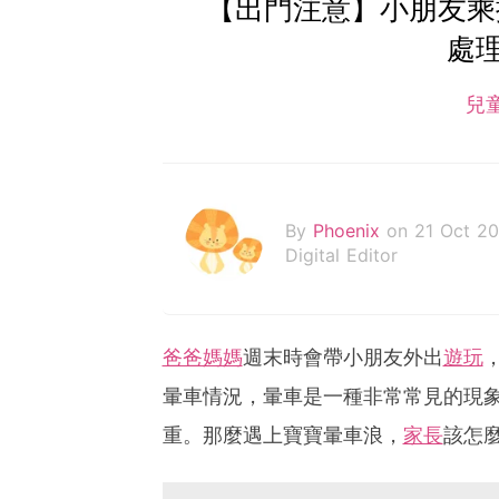
【出門注意】小朋友乘
處
兒
By
Phoenix
on 21 Oct 2
Digital Editor
爸爸媽媽
週末時會帶小朋友外出
遊玩
暈車情況，暈車是一種非常常見的現
重。那麼遇上寶寶暈車浪，
家長
該怎