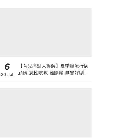
6
【育兒痛點大拆解】夏季爆流行病
頑痰 急性咳敏 難斷尾 無覺好瞓？
30 Jul
中醫教路 一招踢走頑痰斷尾！