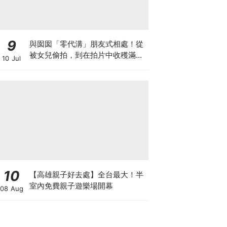
9
與囡囡「零代溝」朋友式相處！從
被女兒偷拍，到在拍片中收穫滿足
10 Jul
感！VAL媽｜美如｜KOL媽媽
10
【高雄親子好去處】全台最大！半
室內免費親子遊樂場開幕
08 Aug