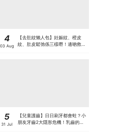
4
【去肚紋懶人包】妊娠紋、橙皮
紋、肚皮鬆弛係三樣嘢！邊啲救得
03 Aug
返、邊啲只能淡化？
5
【兒童護齒】日日刷牙都會蛀？小
朋友牙齒2大隱形危機！乳齒的琺
31 Jul
瑯質比成人薄弱50%！選牙膏要睇
含氟量！