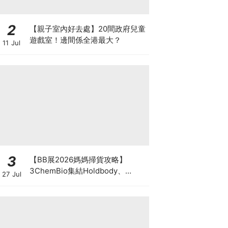
2
【親子室內好去處】20間政府兒童
遊戲室！邊間係全港最大？
11 Jul
3
【BB展2026媽媽掃貨攻略】
3ChemBio集結Holdbody、
27 Jul
ProVen、森下仁丹、Return人氣
品牌激減！低至18折＋買3送1＋原
箱優惠低至65折