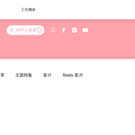
工作機會
在 APP上查看
分享
主題特集
影片
Reels 影片