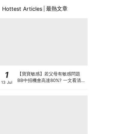
最熱文章
Hottest Articles
1
【寶寶敏感】若父母有敏感問題
BB中招機會高達80%? 一文看清預
13 Jul
防敏感關鍵因素！