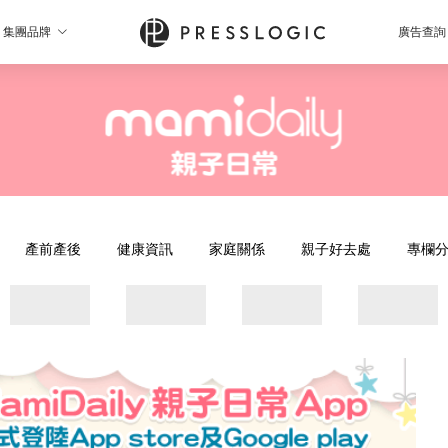
集團品牌
廣告查詢
產前產後
健康資訊
家庭關係
親子好去處
專欄