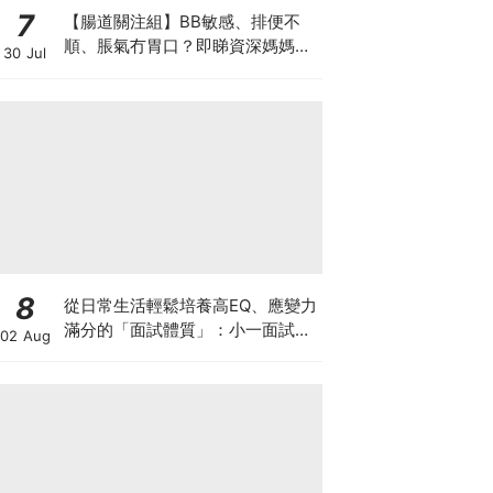
7
【腸道關注組】BB敏感、排便不
順、脹氣冇胃口？即睇資深媽媽分
30 Jul
享經驗之談 輕鬆解決湊B煩惱
8
從日常生活輕鬆培養高EQ、應變力
滿分的「面試體質」：小一面試最
02 Aug
強備戰指南