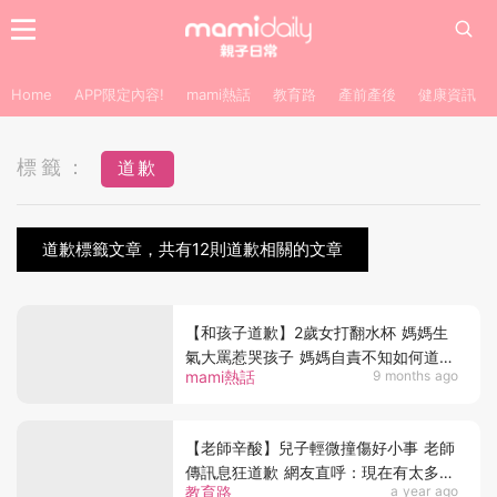
Home
APP限定內容!
mami熱話
教育路
產前產後
健康資訊
標籤：
道歉
道歉標籤文章，共有12則道歉相關的文章
【和孩子道歉】2歲女打翻水杯 媽媽生
氣大罵惹哭孩子 媽媽自責不知如何道歉
mami熱話
9 months ago
網教5個道歉步驟
【老師辛酸】兒子輕微撞傷好小事 老師
傳訊息狂道歉 網友直呼：現在有太多愛
教育路
a year ago
投訴的怪獸家長