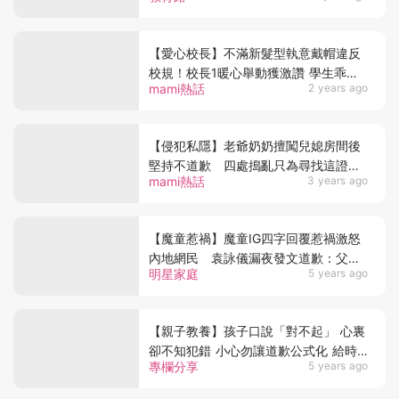
【愛心校長】不滿新髮型執意戴帽違反
校規！校長1暖心舉動獲激讚 學生乖乖
mami熱話
2 years ago
回課室上課更主動道歉
【侵犯私隱】老爺奶奶擅闖兒媳房間後
堅持不道歉 四處搗亂只為尋找這證
mami熱話
3 years ago
據？
【魔童惹禍】魔童IG四字回覆惹禍激怒
內地網民 袁詠儀漏夜發文道歉：父母
明星家庭
5 years ago
之過
【親子教養】孩子口說「對不起」 心裏
卻不知犯錯 小心勿讓道歉公式化 給時
專欄分享
5 years ago
間自省