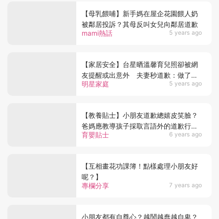
【母乳餵哺】新手媽在屋企花園餵人奶
被鄰居投訴？其母反叫女兒向鄰居道歉
mami熱話
5 years ago
【家居安全】台星晒溫馨育兒照卻被網
友提醒或出意外 夫妻秒道歉：做了錯
明星家庭
5 years ago
誤示範
【教養貼士】小朋友道歉總嬉皮笑臉？
爸媽應教導孩子採取言語外的道歉行
育嬰貼士
6 years ago
動！3個小貼士讓孩子學會正確Say
Sorry
【互相畫花功課簿！點樣處理小朋友好
呢？】
專欄分享
7 years ago
小朋友都有自尊心？越鬧越蠢越自卑？