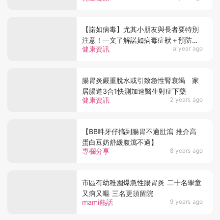
【諾如病毒】尤其小朋友與長者要特別
注意！一文了解諾如病毒症狀＋預防方
健康資訊
a year ago
法＋傳播途徑
腸胃炎嚴重脫水或引致急性腎衰竭 家
居腸道3合1快測加速醫生對症下藥
健康資訊
2 years ago
【BB吽牙仔搞到腸胃不適肚瀉 推介高
蛋白豆奶舒緩腹瀉不適】
專欄分享
8 years ago
市區有幼稚園爆急性腸胃炎 二十名學童
又痾又嘔 三名更須留院
mami熱話
9 years ago