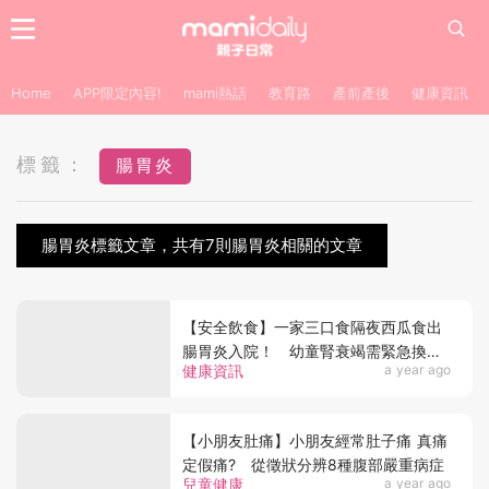
Home
APP限定內容!
mami熱話
教育路
產前產後
健康資訊
標籤：
腸胃炎
腸胃炎標籤文章，共有7則腸胃炎相關的文章
【安全飲食】一家三口食隔夜西瓜食出
腸胃炎入院！ 幼童腎衰竭需緊急換血
健康資訊
a year ago
洗腎保命
【小朋友肚痛】小朋友經常肚子痛 真痛
定假痛? 從徵狀分辨8種腹部嚴重病症
兒童健康
a year ago