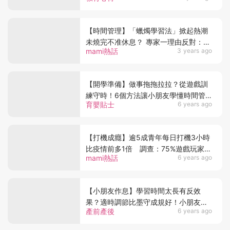
【時間管理】「蠟燭學習法」掀起熱潮
未燒完不准休息？ 專家一理由反對：不
mami熱話
3 years ago
如短時間集中精神好過
【開學準備】做事拖拖拉拉？從遊戲訓
練守時！6個方法讓小朋友學懂時間管
育嬰貼士
6 years ago
理
【打機成癮】逾5成青年每日打機3小時
比疫情前多1倍 調查：75%遊戲玩家每
mami熱話
6 years ago
月課金$1000
【小朋友作息】學習時間太長有反效
果？適時調節比墨守成規好！小朋友生
產前產後
6 years ago
活時間管理6大貼士