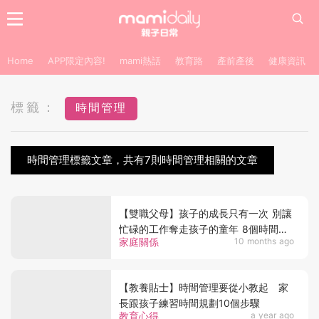
Home
APP限定內容!
mami熱話
教育路
產前產後
健康資訊
標籤：
時間管理
時間管理標籤文章，共有7則時間管理相關的文章
【雙職父母】孩子的成長只有一次 別讓
忙碌的工作奪走孩子的童年 8個時間管
家庭關係
10 months ago
理秘訣 助你平衡工作與家庭
【教養貼士】時間管理要從小教起 家
長跟孩子練習時間規劃10個步驟
教育心得
a year ago