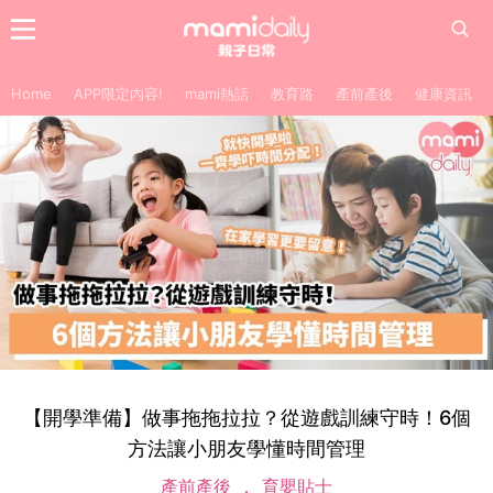
Home
APP限定內容!
mami熱話
教育路
產前產後
健康資訊
【開學準備】做事拖拖拉拉？從遊戲訓練守時！6個
方法讓小朋友學懂時間管理
產前產後
育嬰貼士