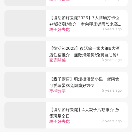
【復活節好去處2023】7大商場打卡位
+精彩活動推介 室內彈床樂園/5米高
親子好去處
3 years ago
萌兔/巨型可活動彩蛋！
【復活節2023】復活節一家大細6大酒
店住宿推介 無敵海景房/免費自助餐/
家庭關係
3 years ago
免費限定下午茶
【親子廚房】萌爆復活節小雞一蛋兩食
可愛蒸蛋糕免焗爐好方便
專欄分享
5 years ago
【復活節好去處】4大親子活動推介 放
電玩足全日
親子好去處
7 years ago