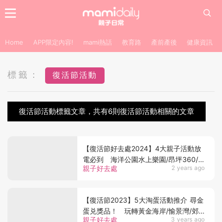
Home
APP限定內容!
mami熱話
教育路
產前產後
健康資訊
標籤：
復活節活動
復活節活動標籤文章，共有6則復活節活動相關的文章
【復活節好去處2024】4大親子活動放
電必到 海洋公園水上樂園/昂坪360/
親子好去處
2 years ago
商場打卡
【復活節2023】5大淘蛋活動推介 尋金
蛋兑獎品！ 玩轉黃金海岸/愉景灣/郊
親子好去處
3 years ago
野共學