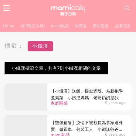
Home
APP限定內容!
mami熱話
教育路
產前產後
健康資訊
標籤：
小鐵漢
小鐵漢標籤文章，共有7則小鐵漢相關的文章
【小鐵漢】送飯、撐傘遮蔭、為新抱學
煮素菜 小鐵漢媽媽：老爺奶奶是我強
家庭關係
5 years ago
大後盾
【堅強爸爸】疫情下被裁員為養家送外
賣、做跟車、包裝工人 小鐵漢爸爸網
mami熱話
6 years ago
上發文共勉：香港人！撐住！