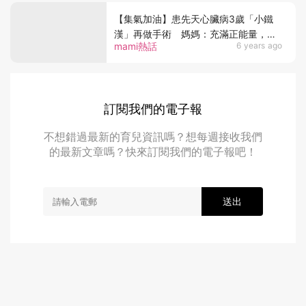
【集氣加油】患先天心臟病3歲「小鐵
漢」再做手術 媽媽：充滿正能量，準
mami熱話
6 years ago
備陪小鐵漢打仗！
訂閱我們的電子報
不想錯過最新的育兒資訊嗎？想每週接收我們
的最新文章嗎？快來訂閱我們的電子報吧！
送出