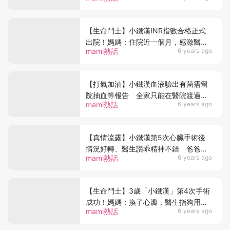
【生命鬥士】小鐵漢INR指數合格正式
出院！媽媽：住院近一個月，感激醫護
mami熱話
6 years ago
人員
【打氣加油】小鐵漢血液驗出有菌需留
院抽血等報告 全家只能在醫院渡過父
mami熱話
6 years ago
親節
【真情流露】小鐵漢第5次心臟手術後
情況好轉、醫生讚乖精神不錯 爸爸接
mami熱話
6 years ago
電話聽到「我愛你」激動爆喊
【生命鬥士】3歲「小鐵漢」第4次手術
成功！媽媽：換了心瓣，醫生指夠用幾
mami熱話
6 years ago
十年