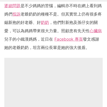
婆媳問題
是不少媽媽的苦惱，編輯亦不時在網上看到媽
媽們
投訴
老爺奶奶的種種不是。但其實世上仍有很多疼
錫新抱的好老爺、好
奶奶
，他們對新抱及孫仔女的關
愛，可以為媽媽帶來很大力量。照顧患有先天性
心臟病
兒子的小鐵漢媽媽，近日在
Facebook 專頁
發文感謝
她的老爺奶奶，坦言兩位長輩是她的強大後盾。