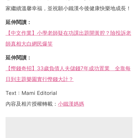
家繼續溫馨幸福，並祝願小鐵漢今後健康快樂地成長！
延伸閱讀：
【中文作業】小學老師疑在功課出題開黃腔？險投訴老
師真相大白網民爆笑
延伸閱讀：
【慳錢奇招】33歲負債人夫儲錢7年成功置業 全靠每
日到主題樂園實行慳錢大計？
Text : Mami Editorial
內容及相片授權轉載：
小鐵漢媽媽