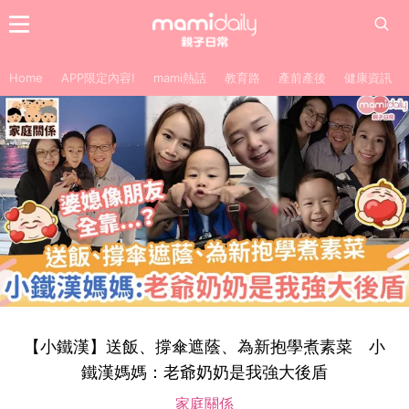
Home
APP限定內容!
mami熱話
教育路
產前產後
健康資訊
【小鐵漢】送飯、撐傘遮蔭、為新抱學煮素菜 小
鐵漢媽媽：老爺奶奶是我強大後盾
家庭關係