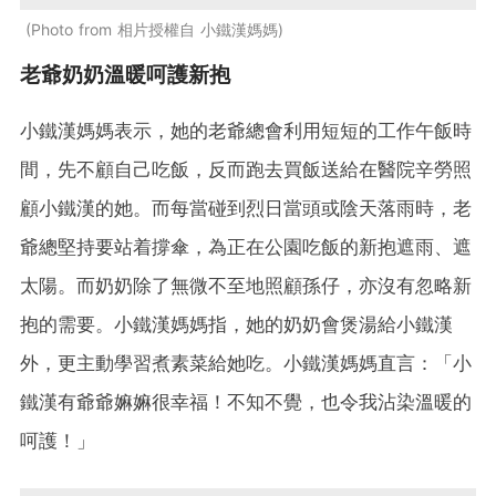
Photo from 相片授權自 小鐵漢媽媽
老爺奶奶溫暖呵護新抱
小鐵漢媽媽表示，她的老爺總會利用短短的工作午飯時
間，先不顧自己吃飯，反而跑去買飯送給在醫院辛勞照
顧小鐵漢的她。而每當碰到烈日當頭或陰天落雨時，老
爺總堅持要站着撐傘，為正在公園吃飯的新抱遮雨、遮
太陽。而奶奶除了無微不至地照顧孫仔，亦沒有忽略新
抱的需要。小鐵漢媽媽指，她的奶奶會煲湯給小鐵漢
外，更主動學習煮素菜給她吃。小鐵漢媽媽直言：「小
鐵漢有爺爺嫲嫲很幸福！不知不覺，也令我沾染溫暖的
呵護！」