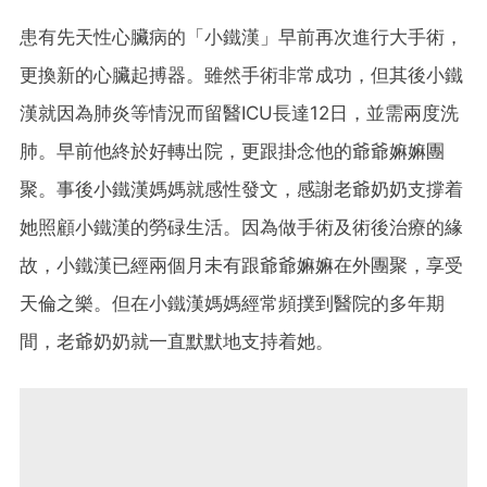
患有先天性心臟病的「小鐵漢」早前再次進行大手術，
更換新的心臟起搏器。雖然手術非常成功，但其後小鐵
漢就因為肺炎等情況而留醫ICU長達12日，並需兩度洗
肺。早前他終於好轉出院，更跟掛念他的爺爺嫲嫲團
聚。事後小鐵漢媽媽就感性發文，感謝老爺奶奶支撐着
她照顧小鐵漢的勞碌生活。因為做手術及術後治療的緣
故，小鐵漢已經兩個月未有跟爺爺嫲嫲在外團聚，享受
天倫之樂。但在小鐵漢媽媽經常頻撲到醫院的多年期
間，老爺奶奶就一直默默地支持着她。