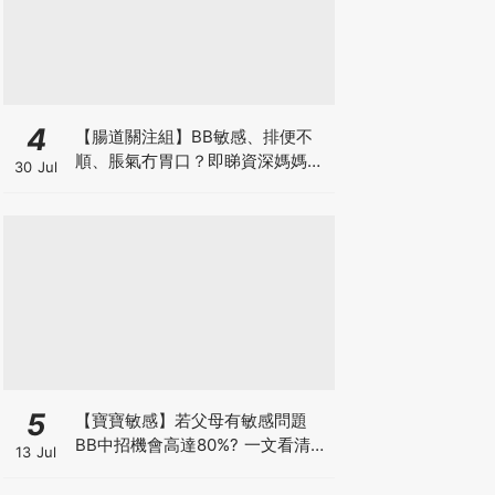
4
【腸道關注組】BB敏感、排便不
順、脹氣冇胃口？即睇資深媽媽分
30 Jul
享經驗之談 輕鬆解決湊B煩惱
5
【寶寶敏感】若父母有敏感問題
BB中招機會高達80%? 一文看清預
13 Jul
防敏感關鍵因素！