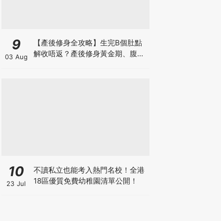
9
【產後修身全攻略】生完B個肚點
解收唔返？產後修身黃金期、腹直
03 Aug
肌分離、紮肚定做機一次睇
10
不讀私立也能考入熱門名校！全港
18區優質免費幼稚園清單公開！
23 Jul