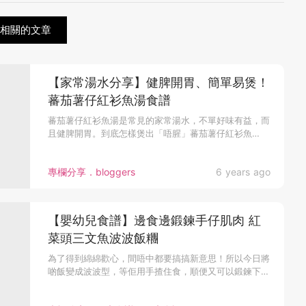
譜相關的文章
【家常湯水分享】健脾開胃、簡單易煲！
蕃茄薯仔紅衫魚湯食譜
蕃茄薯仔紅衫魚湯是常見的家常湯水，不單好味有益，而
且健脾開胃。到底怎樣煲出「唔腥」蕃茄薯仔紅衫魚
湯？...
專欄分享．bloggers
6 years ago
【嬰幼兒食譜】邊食邊鍛鍊手仔肌肉 紅
菜頭三文魚波波飯糰
為了得到綿綿歡心，間唔中都要搞搞新意思！所以今日將
啲飯變成波波型，等佢用手揸住食，順便又可以鍛鍊下
手...