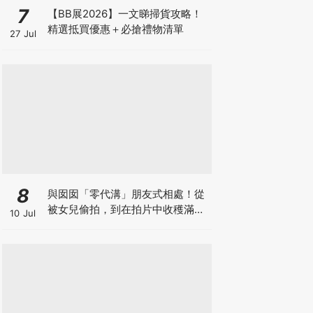
7
【BB展2026】一文睇掃貨攻略！
精選抵買優惠＋必搶禮物清單
27 Jul
8
與囡囡「零代溝」朋友式相處！從
被女兒偷拍，到在拍片中收穫滿足
10 Jul
感！VAL媽｜美如｜KOL媽媽