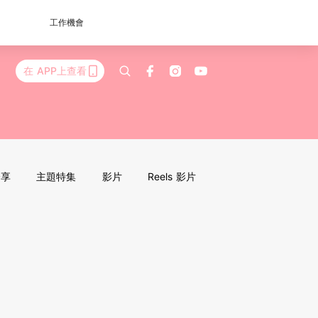
工作機會
在 APP上查看
分享
主題特集
影片
Reels 影片