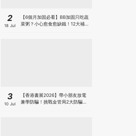
2
【6個月加固必看】BB加固只吃蔬
菜粥？小心愈食愈缺鐵！12大補鐵
18 Jul
食材清單＋一星期食譜推薦
3
【香港書展2026】帶小朋友放電
兼學防騙！挑戰金管局2大防騙遊
10 Jul
戲、贏「嗱喳蕉」購物袋及多款驚
喜紀念品！