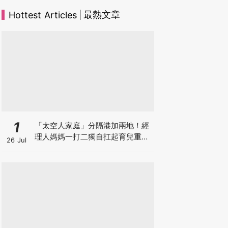
最熱文章
Hottest Articles
1
「太空人家庭」分隔港加兩地！經
理人媽媽一打二獨自扛起育兒重
26 Jul
擔！Stephanie｜經理人｜太空人
家庭｜職場媽媽