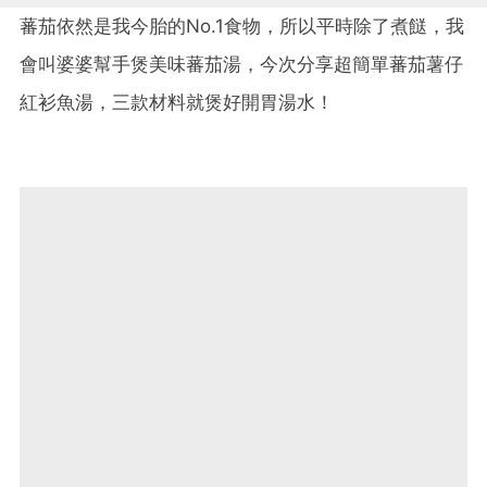
蕃茄依然是我今胎的No.1食物，所以平時除了煮餸，我
會叫婆婆幫手煲美味蕃茄湯，今次分享超簡單蕃茄薯仔
紅衫魚湯，三款材料就煲好開胃湯水！