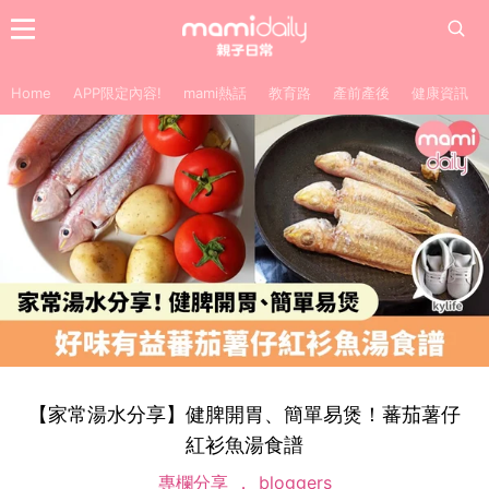
Home
APP限定內容!
mami熱話
教育路
產前產後
健康資訊
【家常湯水分享】健脾開胃、簡單易煲！蕃茄薯仔
紅衫魚湯食譜
專欄分享
bloggers