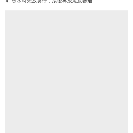
4. 煲水時先放薯仔，滾後再放魚及蕃茄