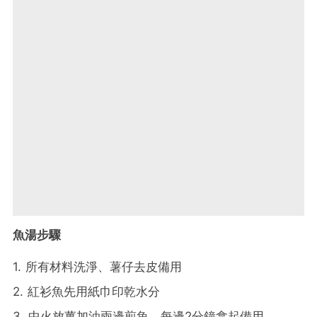
魚湯步驟
1. 所有材料洗淨、薯仔去皮備用
2. 紅衫魚先用紙巾印乾水分
3. 中火放薑加油兩邊煎魚，每邊2分鐘拿起備用