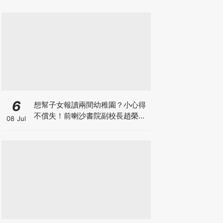
6
想幫子女報讀兩間幼稚園？小心得
不償失！前喇沙書院副校長趙榮
08 Jul
德：先問自己能否解決這3大問
題！