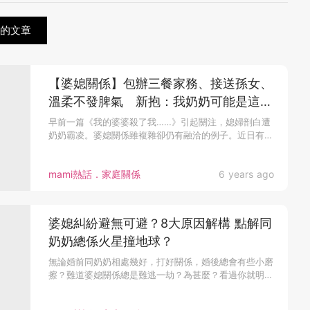
關的文章
【婆媳關係】包辦三餐家務、接送孫女、
溫柔不發脾氣 新抱：我奶奶可能是這輩
子看過最善良的女人
早前一篇《我的婆婆殺了我……》引起關注，媳婦剖白遭
奶奶霸凌。婆媳關係雖複雜卻仍有融洽的例子。近日有
媽...
mami熱話．家庭關係
6 years ago
婆媳糾紛避無可避？8大原因解構 點解同
奶奶總係火星撞地球？
無論婚前同奶奶相處幾好，打好關係，婚後總會有些小磨
擦？難道婆媳關係總是難逃一劫？為甚麼？看過你就明
白： 1.生活習慣：大...