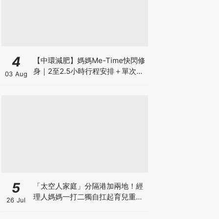
4
【中環減肥】媽媽Me-Time快閃修
身｜2至2.5小時行程安排＋單次收
03 Aug
費攻略
5
「太空人家庭」分隔港加兩地！經
理人媽媽一打二獨自扛起育兒重
26 Jul
擔！Stephanie｜經理人｜太空人
家庭｜職場媽媽