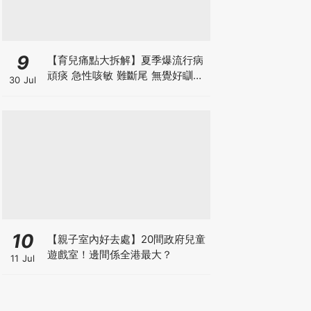
9
【育兒痛點大拆解】夏季爆流行病
頑痰 急性咳敏 難斷尾 無覺好瞓？
30 Jul
中醫教路 一招踢走頑痰斷尾！
10
【親子室內好去處】20間政府兒童
遊戲室！邊間係全港最大？
11 Jul