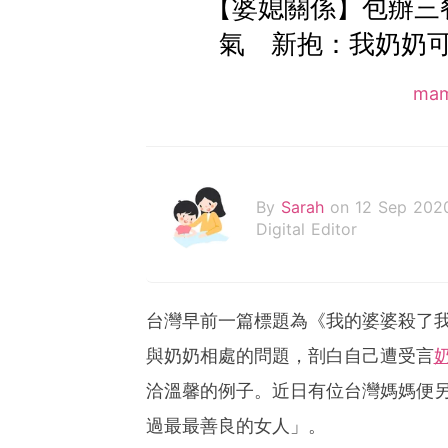
【婆媳關係】包辦三
氣 新抱：我奶奶
ma
By
Sarah
on 12 Sep 202
Digital Editor
台灣早前一篇標題為《我的婆婆殺了
與奶奶相處的問題，剖白自己遭受言
洽溫馨的例子。近日有位台灣媽媽便
過最最善良的女人」。