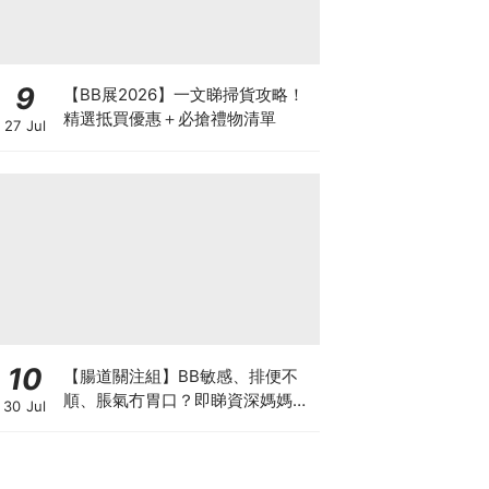
9
【BB展2026】一文睇掃貨攻略！
精選抵買優惠＋必搶禮物清單
27 Jul
10
【腸道關注組】BB敏感、排便不
順、脹氣冇胃口？即睇資深媽媽分
30 Jul
享經驗之談 輕鬆解決湊B煩惱