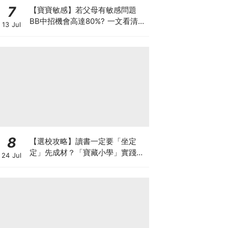
7
【寶寶敏感】若父母有敏感問題
BB中招機會高達80%? 一文看清預
13 Jul
防敏感關鍵因素！
8
【選校攻略】讀書一定要「坐定
定」先成材？「寶藏小學」實踐動
24 Jul
靜循環激發孩子潛能