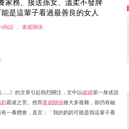
餐家務、接送孫女、溫柔不發脾
可能是這輩子看過最善良的女人
mi熱話
家庭關係
0
我……》的文章引起熱烈關注，文中以
媳婦
第一身述說
奶奶
霸凌之苦。然而
婆媳關係
雖大多複雜，卻仍有融
另有一番體會，直言：「我的奶奶可能是我這輩子看