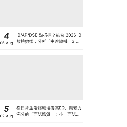
4
IB/AP/DSE 點樣揀？結合 2026 IB
放榜數據，分析「中途轉機」3 大
06 Aug
考慮！
5
從日常生活輕鬆培養高EQ、應變力
滿分的「面試體質」：小一面試最
02 Aug
強備戰指南