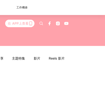
工作機會
在 APP上查看
分享
主題特集
影片
Reels 影片