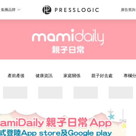
集團品牌
廣告查詢
產前產後
健康資訊
家庭關係
親子好去處
專欄