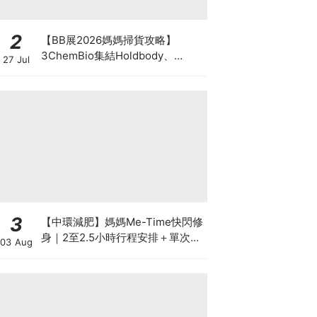
2
【BB展2026媽媽掃貨攻略】
3ChemBio集結Holdbody、
27 Jul
ProVen、森下仁丹、Return人氣
品牌激減！低至18折＋買3送1＋原
箱優惠低至65折
3
【中環減肥】媽媽Me-Time快閃修
身｜2至2.5小時行程安排＋單次收
03 Aug
費攻略