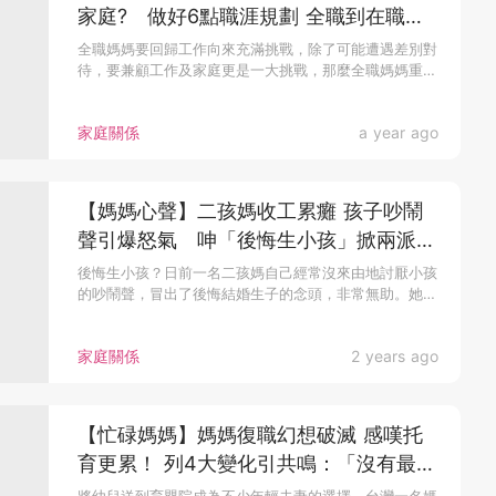
家庭? 做好6點職涯規劃 全職到在職完
美接軌！
全職媽媽要回歸工作向來充滿挑戰，除了可能遭遇差別對
待，要兼顧工作及家庭更是一大挑戰，那麼全職媽媽重
返...
家庭關係
a year ago
【媽媽心聲】二孩媽收工累癱 孩子吵鬧
聲引爆怒氣 呻「後悔生小孩」掀兩派網
民論戰
後悔生小孩？日前一名二孩媽自己經常沒來由地討厭小孩
的吵鬧聲，冒出了後悔結婚生子的念頭，非常無助。她
的...
家庭關係
2 years ago
【忙碌媽媽】媽媽復職幻想破滅 感嘆托
育更累！ 列4大變化引共鳴：「沒有最辛
苦只有更辛苦」