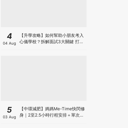
4
【升學攻略】如何幫助小朋友考入
心儀學校？拆解面試3大關鍵 打好
04 Aug
多元智能發展的營養基礎
5
【中環減肥】媽媽Me-Time快閃修
身｜2至2.5小時行程安排＋單次收
03 Aug
費攻略