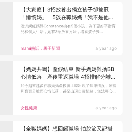
【大家庭】3招放養出獨立孩子卻被冠
「懶惰媽」 5孩在職媽媽「我不是他們
的奴隸！」
澳洲網紅媽媽Constance擁有5個小孩，為了更好平衡育
兒和個人生活，她有3招放養方法，培養孩子獨...
mami熱話．親子新聞
a year ago
【媽媽共鳴】產假結束 新手媽媽難捨BB
心情低落 產後重返職場 4招排解分離焦
慮
如今越來越多在職媽媽產後復工時出現了焦慮情況，難捨
和寶寶分離而心情低落，甚至出現自責情緒，無法專心
工...
女性健康
a year ago
【全職媽媽】想回歸職場 怕脫節又記掛