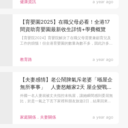
健康資訊
a year ago
【育嬰園2025】在職父母必看！全港17
間資助育嬰園最新收生詳情+學費概覽
【育嬰院2024】育嬰院解決了在職父母需要兼顧育兒及
工作的煩惱！但全港育嬰園的數量為數不多，因此許多...
教育路
a year ago
【夫妻感情】老公鬧脾氣斥老婆「喺屋企
無所事事」 人妻怒離家2天 屋企變戰後
現場
外國一名人妻就被丈夫指控未執屋，讓她瞬間感到委屈無
比，於是一氣之下丟下家裡和朋友旅遊2日，結果回來
後...
家庭關係．夫妻關係
a year ago