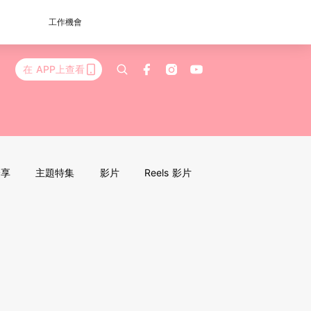
工作機會
在 APP上查看
分享
主題特集
影片
Reels 影片