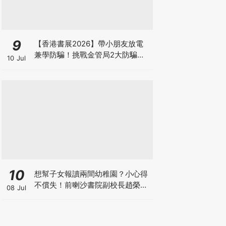
9
【香港書展2026】帶小朋友放電
兼學防騙！挑戰金管局2大防騙遊
10 Jul
戲、贏「嗱喳蕉」購物袋及多款驚
喜紀念品！
10
想幫子女報讀兩間幼稚園？小心得
不償失！前喇沙書院副校長趙榮
08 Jul
德：先問自己能否解決這3大問
題！