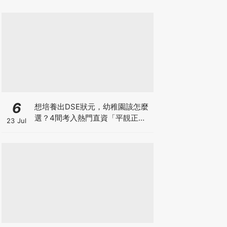
6
想培養出DSE狀元，幼稚園該怎麼
選？4間考入熱門直資「平靚正」
23 Jul
免費幼稚園！