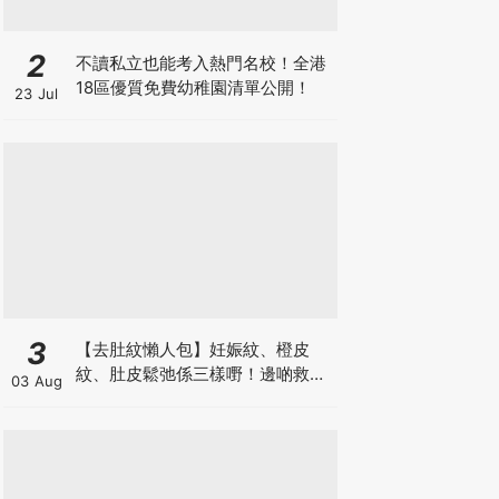
2
不讀私立也能考入熱門名校！全港
18區優質免費幼稚園清單公開！
23 Jul
3
【去肚紋懶人包】妊娠紋、橙皮
紋、肚皮鬆弛係三樣嘢！邊啲救得
03 Aug
返、邊啲只能淡化？