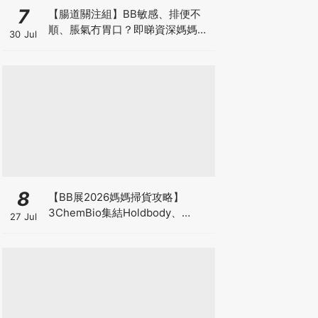
7
【腸道關注組】BB敏感、排便不
順、脹氣冇胃口？即睇資深媽媽分
30 Jul
享經驗之談 輕鬆解決湊B煩惱
8
【BB展2026媽媽掃貨攻略】
3ChemBio集結Holdbody、
27 Jul
ProVen、森下仁丹、Return人氣
品牌激減！低至18折＋買3送1＋原
箱優惠低至65折