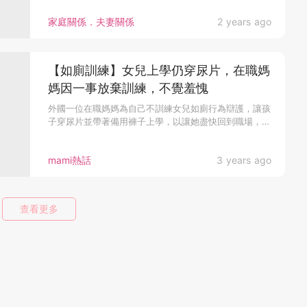
家庭關係．夫妻關係
2 years ago
【如廁訓練】女兒上學仍穿尿片，在職媽
媽因一事放棄訓練，不覺羞愧
外國一位在職媽媽為自己不訓練女兒如廁行為辯護，讓孩
子穿尿片並帶著備用褲子上學，以讓她盡快回到職場，
有...
mami熱話
3 years ago
查看更多