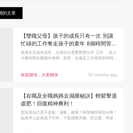
關的文章
【雙職父母】孩子的成長只有一次 別讓
忙碌的工作奪走孩子的童年 8個時間管理
秘訣 助你平衡工作與家庭
香港生活成本高昂，父母往往需要雙雙出外 工作 ，投入
大量時間在職場中拼搏。然而，在滿足工作需求的同時，
如何兼顧家庭生活卻...
家庭關係．夫妻關係
10 months ago
【在職及全職媽媽去濕腫秘訣】輕鬆擊退
虛肥！回復精神爽利！
想知道自己是不是被「濕氣」纏身？簡單幾招幫你分辨！
如果早上起床或下午時，下肢感覺浮腫、好沉重；即使睡
了足夠的時間，還是感...