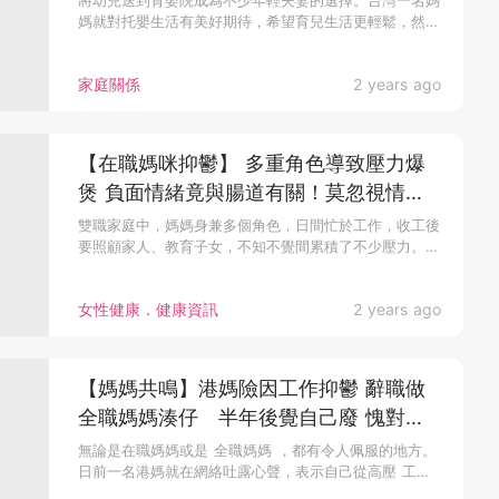
將幼兒送到育嬰院成為不少年輕夫妻的選擇。台灣一名媽
媽就對托嬰生活有美好期待，希望育兒生活更輕鬆，然
而...
家庭關係
2 years ago
【在職媽咪抑鬱】 多重角色導致壓力爆
煲 負面情緒竟與腸道有關！莫忽視情緒
健康 三個方法走出困境！
雙職家庭中，媽媽身兼多個角色，日間忙於工作，收工後
要照顧家人、教育子女，不知不覺間累積了不少壓力。
在...
女性健康．健康資訊
2 years ago
【媽媽共鳴】港媽險因工作抑鬱 辭職做
全職媽媽湊仔 半年後覺自己廢 愧對老
公？引同路人共鳴
無論是在職媽媽或是 全職媽媽 ，都有令人佩服的地方。
日前一名港媽就在網絡吐露心聲，表示自己從高壓 工作
環境中辭職後當了...