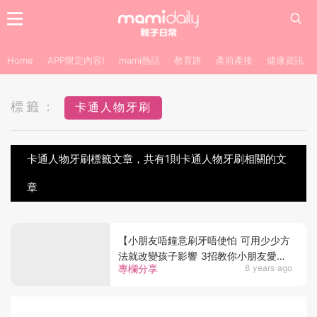
Home
APP限定內容!
mami熱話
教育路
產前產後
健康資訊
標籤：
卡通人物牙刷
卡通人物牙刷標籤文章，共有1則卡通人物牙刷相關的文
章
【小朋友唔鐘意刷牙唔使怕 可用少少方
法就改變孩子影響 3招教你小朋友愛上
專欄分享
8 years ago
刷牙習慣】