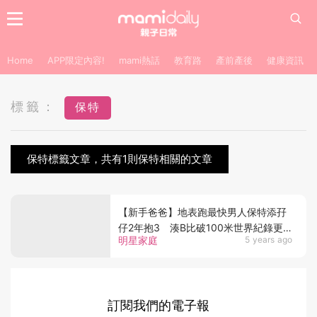
Home
APP限定內容!
mami熱話
教育路
產前產後
健康資訊
標籤：
保特
保特標籤文章，共有1則保特相關的文章
【新手爸爸】地表跑最快男人保特添孖
仔2年抱3 湊B比破100米世界紀錄更
明星家庭
5 years ago
難
訂閱我們的電子報