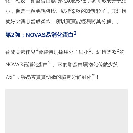
化。相反，如酪蛋白礦物化系數較低，就可形成分子細
小，像是一粒鵪鶉蛋般、結構柔軟的凝乳粒子，其結構
就好比溏心蛋般柔軟，所以寶寶能輕易將其分解。」
2
第2強：NOVAS易消化蛋白
®
2
2
荷蘭美素佳兒
金裝特別採用分子細小
、結構柔軟
的
2
NOVAS易消化蛋白
。它的酪蛋白礦物化係數少於
✧
≋
7.5
，容易被寶寶幼嫩的腸胃分解消化
！