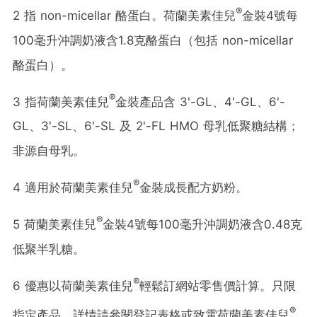
®
2 指 non-micellar 酪蛋白。荷蘭美素佳兒
金裝4號每
100毫升沖調奶液含1.8克酪蛋白（包括 non-micellar
酪蛋白）。
®
3 指荷蘭美素佳兒
金裝產品含 3'-GL、4'-GL、6'-
GL、3'-SL、6'-SL 及 2'-FL HMO 母乳低聚糖結構；
非源自母乳。
®
4 適用於荷蘭美素佳兒
金裝成長配方奶粉。
®
5 荷蘭美素佳兒
金裝4號每100毫升沖調奶液含0.48克
低聚半乳糖。
®
6 優惠以荷蘭美素佳兒
輕鬆訂網站零售價計算。只限
®
指定產品。詳情請參閱登記表格或致電荷蘭美素佳兒