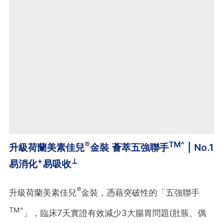
®
TM^
升級荷蘭美素佳兒
金裝 薈萃五強聯手
| No.1
+
⊥
易消化
易吸收
®
升級荷蘭美素佳兒
金裝，憑藉突破性的「五強聯手
TM^
」，臨床7天實證有效減少3大腸胃問題(肚脹、偶