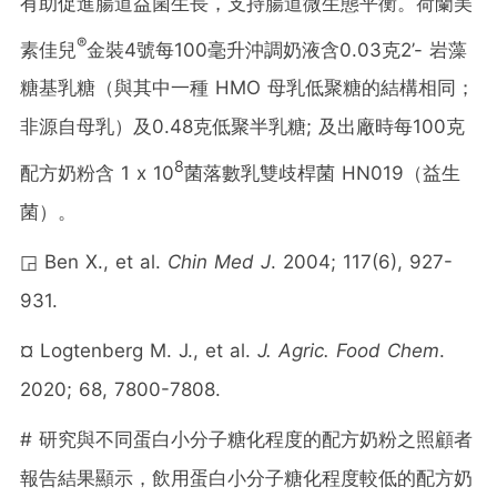
有助促進腸道益菌生長，支持腸道微生態平衡。荷蘭美
®
素佳兒
金裝4號每100毫升沖調奶液含0.03克2’- 岩藻
糖基乳糖（與其中一種 HMO 母乳低聚糖的結構相同；
非源自母乳）及0.48克低聚半乳糖; 及出廠時每100克
8
配方奶粉含 1 x 10
菌落數乳雙歧桿菌 HN019（益生
菌）。
◲ Ben X., et al.
Chin Med J
. 2004; 117(6), 927-
931.
¤ Logtenberg M. J., et al.
J. Agric. Food Chem
.
2020; 68, 7800-7808.
# 研究與不同蛋白小分子糖化程度的配方奶粉之照顧者
報告結果顯示，飲用蛋白小分子糖化程度較低的配方奶