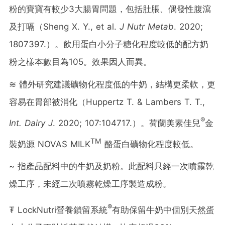
粉的寶寶有較少3大腸胃問題，包括肚脹、偶發性腹瀉
及打嗝（Sheng X. Y., et al.
J Nutr Metab
. 2020;
1807397.）。飲用蛋白小分子糖化程度較低的配方奶
粉之樣本數目為105。效果因人而異。
≋ 體外研究建議礦物化程度低的牛奶，結構更柔軟，更
容易在胃部被消化（Huppertz T. & Lambers T. T.,
®
Int. Dairy J
. 2020; 107:104717.）。荷蘭美素佳兒
金
TM
裝奶源 NOVAS MILK
酪蛋白礦物化程度較低。
~ 指產品配料中的牛奶及奶粉。此配料只經一次噴霧乾
燥工序，未經二次噴霧乾燥工序製造成粉。
®
₮ LockNutri營養鎖留系統
有助保留牛奶中個別天然蛋