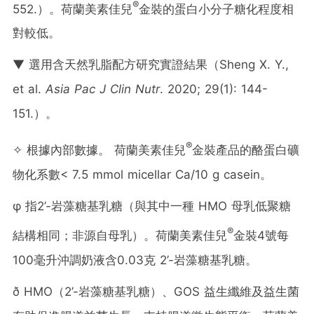
®
552.）。荷蘭美素佳兒
金裝的蛋白小分子糖化程度相
對較低。
▼ 選用含天然乳脂配方研究實證結果（Sheng X. Y.,
et al.
Asia Pac J Clin Nutr
. 2020; 29(1): 144-
151.）。
®
✧ 根據內部數據。 荷蘭美素佳兒
金裝產品的酪蛋白礦
物化系數< 7.5 mmol micellar Ca/10 g casein。
φ 指2’-岩藻糖基乳糖（與其中一種 HMO 母乳低聚糖
®
結構相同；非源自母乳）。荷蘭美素佳兒
金裝4號每
100毫升沖調奶液含0.03克 2’-岩藻糖基乳糖。
ð HMO（2’-岩藻糖基乳糖）、GOS 益生纖維及益生菌