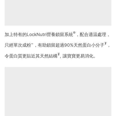
®
加上特有的LockNutri營養鎖留系統
，配合適温處理，
~
₮
只經單次成粉
，有助鎖留超過90%天然蛋白小分子
，
₮
令蛋白質更貼近其天然結構
, 讓寶寶更易消化。