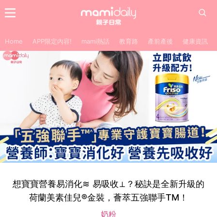
Home
APP限定內容!
mami熱話
教育路
產前產後
健康資訊
想寶寶營養易消化≋ 易吸收⊥？秘訣是全新升級的
荷蘭美素佳兒®金裝，薈萃五強聯手TM！
奶粉