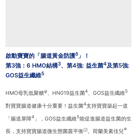
ð
啟動寶寶的「腸道黃金防護
」！
3
4
第3強：6 HMO結構
、第4強: 益生菌
及第5強:
5
GOS益生纖維
φ
4
5
HMO母乳低聚糖
、HN019益生菌
、GOS益生纖維
4
對寶寶腸道健康十分重要！益生菌
支持寶寶築起一道
4
5
「腸道屏障
」，GOS益生纖維
能促進腸道益生菌的生
◲
®
長，支持寶寶腸道微生態菌叢平衡
。荷蘭美素佳兒