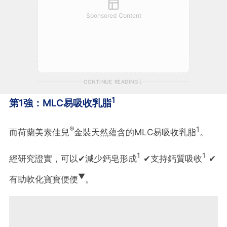
Sponsored Content
CONTINUE READING
1
第1強：MLC易吸收乳脂
®
1
而荷蘭美素佳兒
金裝天然蘊含的MLC易吸收乳脂
。
1
1
經研究證實，可以✔減少鈣皂形成
✔支持鈣質吸收
✔
▼
有助軟化寶寶便便
。