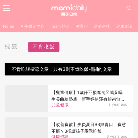
Home
APP限定內容!
mami熱話
教育路
產前產後
健康資訊
標籤：
不肯吃飯
不肯吃飯標籤文章，共有3則不肯吃飯相關的文章
【兒童健康】1歲仔不願進食又喊又嘔
生長曲線墊底 新手媽使渾身解術無效
兒童健康
a year ago
︰只能電視送飯？
【改善食欲】炎炎夏日BB無胃口、食慾
不振？3招讓孩子乖乖吃飯
健康資訊
6 years ago