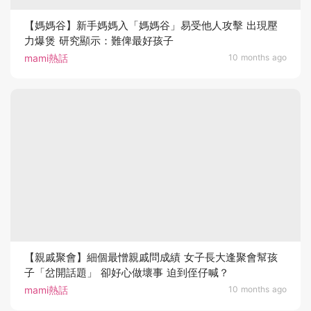
【媽媽谷】新手媽媽入「媽媽谷」易受他人攻擊 出現壓
力爆煲 研究顯示：難俾最好孩子
mami熱話
10 months ago
【親戚聚會】細個最憎親戚問成績 女子長大逢聚會幫孩
子「岔開話題」 卻好心做壞事 迫到侄仔喊？
mami熱話
10 months ago