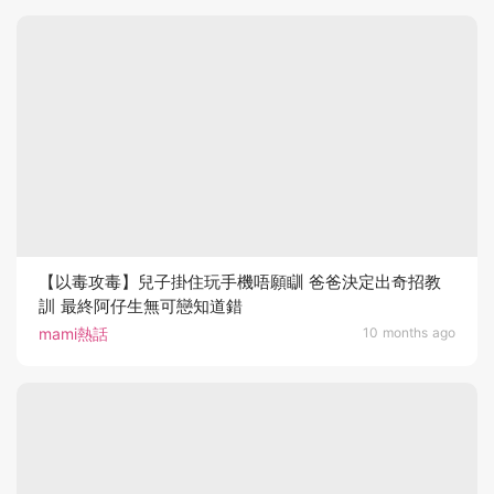
【以毒攻毒】兒子掛住玩手機唔願瞓 爸爸決定出奇招教
訓 最終阿仔生無可戀知道錯
mami熱話
10 months ago