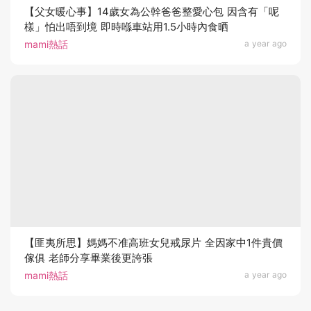
【父女暖心事】14歲女為公幹爸爸整愛心包 因含有「呢
樣」怕出唔到境 即時喺車站用1.5小時內食晒
mami熱話
a year ago
【匪夷所思】媽媽不准高班女兒戒尿片 全因家中1件貴價
傢俱 老師分享畢業後更誇張
mami熱話
a year ago