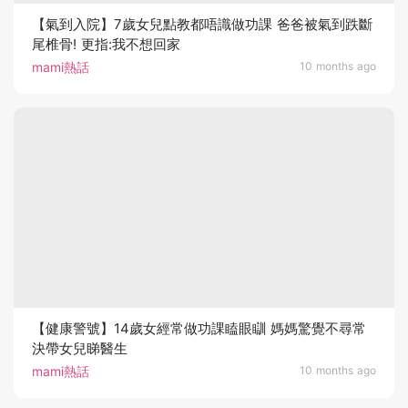
【氣到入院】7歲女兒點教都唔識做功課 爸爸被氣到跌斷
尾椎骨! 更指:我不想回家
mami熱話
10 months ago
【健康警號】14歲女經常做功課瞌眼瞓 媽媽驚覺不尋常
決帶女兒睇醫生
mami熱話
10 months ago