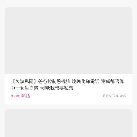
【欠缺私隱】爸爸控制慾極強 晚晚偷睇電話 連喊都唔俾
中一女生崩潰 大呷:我想要私隱
mami熱話
9 months ago