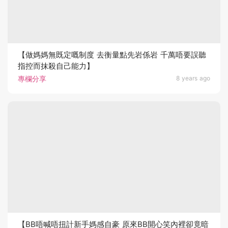
【做媽媽無既定嘅制度 去衡量點先岩係岩 千萬唔要誤聽
指控而抹殺自己能力】
專欄分享
8 years ago
【BB唔喊唔扭計新手媽感自豪 原來BB開心笑內裡卻竟暗