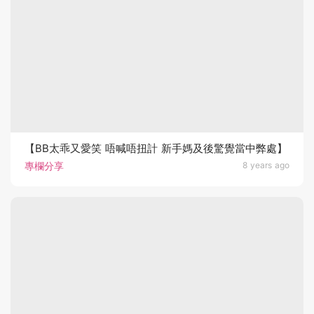
【BB太乖又愛笑 唔喊唔扭計 新手媽及後驚覺當中弊處】
專欄分享
8 years ago