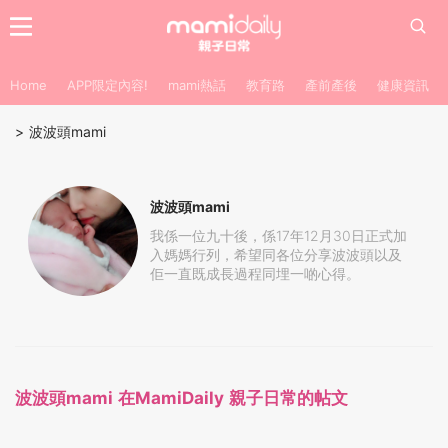
Home
APP限定內容!
mami熱話
教育路
產前產後
健康資訊
>
波波頭mami
波波頭mami
我係一位九十後，係17年12月30日正式加
入媽媽行列，希望同各位分享波波頭以及
佢一直既成長過程同埋一啲心得。
波波頭mami 在MamiDaily 親子日常的帖文