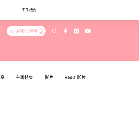
工作機會
在 APP上查看
分享
主題特集
影片
Reels 影片