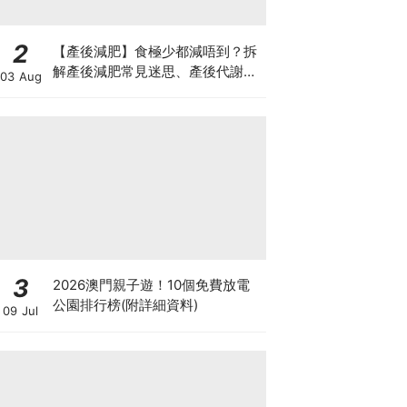
2
【產後減肥】食極少都減唔到？拆
解產後減肥常見迷思、產後代謝、
03 Aug
水腫原因＋淋巴引流、Onda Pro
修身攻略
3
2026澳門親子遊！10個免費放電
公園排行榜(附詳細資料)
09 Jul