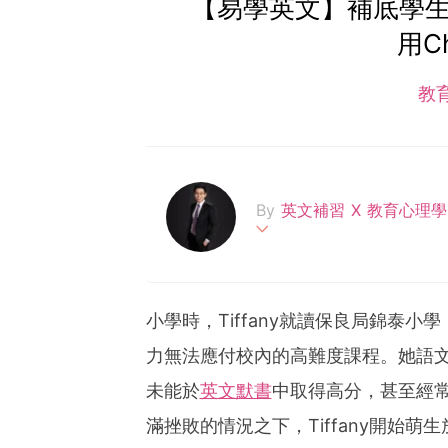
【易學英文】補底學生故事
用C
教
By
英文補習 X 教育心理
我（ Spencer Lam
習老師，有豐富的教育經驗
於短短8年間，已經幫超過
小學時，Tiffany就讀保良局錦泰小
力無法應付校內的高難度課程。她語
未能於
英文默書
中取得高分，甚至經
滿挫敗的情況之下，Tiffany開始