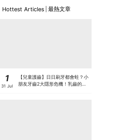
最熱文章
Hottest Articles
1
【兒童護齒】日日刷牙都會蛀？小
朋友牙齒2大隱形危機！乳齒的琺
31 Jul
瑯質比成人薄弱50%！選牙膏要睇
含氟量！