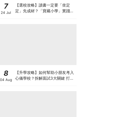
7
【選校攻略】讀書一定要「坐定
定」先成材？「寶藏小學」實踐動
24 Jul
靜循環激發孩子潛能
8
【升學攻略】如何幫助小朋友考入
心儀學校？拆解面試3大關鍵 打好
04 Aug
多元智能發展的營養基礎