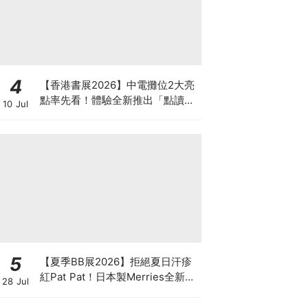
4
【香港書展2026】中電攤位2大亮
點率先看！體驗全新推出「點讀故
10 Jul
事書」系列＋升級版《低碳城市規
劃師》電子桌遊
5
【夏季BB展2026】拒絕夏日汗疹
紅Pat Pat！日本製Merries全新超
28 Jul
吸安睡褲挑戰全晚零外漏 皇牌
First Premium系列買1送1！