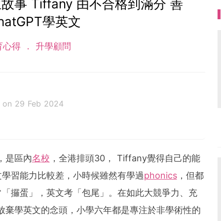
 Tiffany 由不合格到滿分 善
hatGPT學英文
育心得
升學顧問
學
on 29 Feb 2024
 ) 畢業於香港大學心理學畢業，再而進修金融學然後成為一位補
。雖然出身較為特別但無礙成為一位優秀的補習老師。
1000名同學於英文上取得好成績
學，是區內
名校
，全港排頭30， Tiffany覺得自己的能
文學習能力比較差，小時候雖然有學過
phonics
，但都
常「攞蛋」，英文考「包尾」。在如此大競爭力、充
萌生放棄學英文的念頭，小學六年都是專注於非學術性的