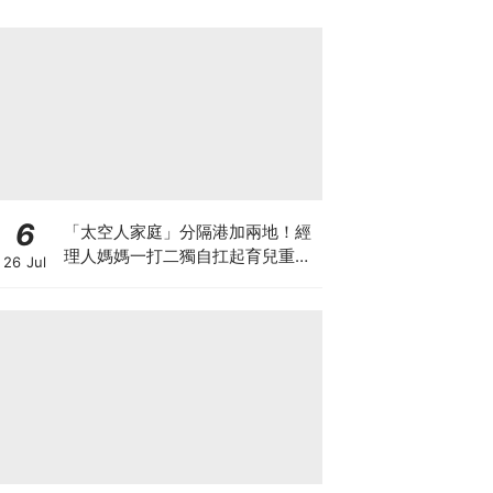
6
「太空人家庭」分隔港加兩地！經
理人媽媽一打二獨自扛起育兒重
26 Jul
擔！Stephanie｜經理人｜太空人
家庭｜職場媽媽