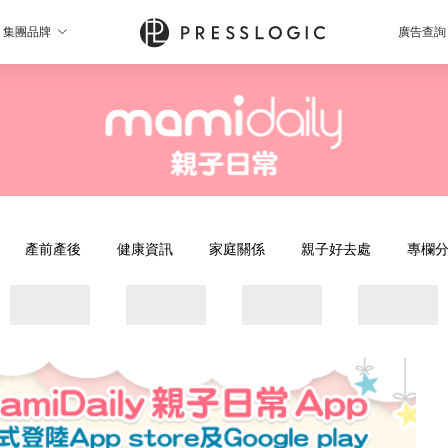
集團品牌
廣告查詢
產前產後
健康資訊
家庭關係
親子好去處
專欄