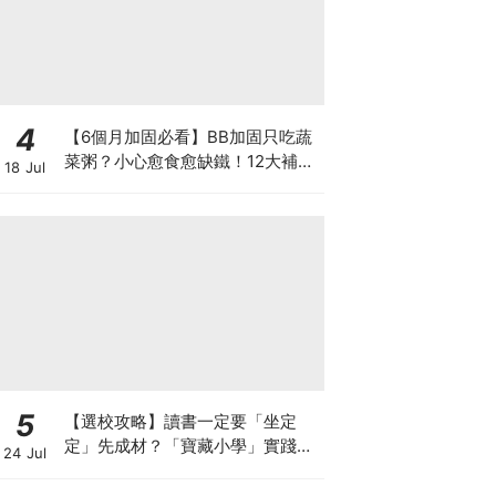
4
【6個月加固必看】BB加固只吃蔬
菜粥？小心愈食愈缺鐵！12大補鐵
18 Jul
食材清單＋一星期食譜推薦
5
【選校攻略】讀書一定要「坐定
定」先成材？「寶藏小學」實踐動
24 Jul
靜循環激發孩子潛能