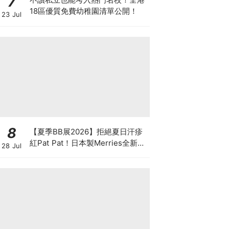
7
18區優質免費幼稚園清單公開！
23 Jul
8
【夏季BB展2026】拒絕夏日汗疹
紅Pat Pat！日本製Merries全新超
28 Jul
吸安睡褲挑戰全晚零外漏 皇牌
First Premium系列買1送1！