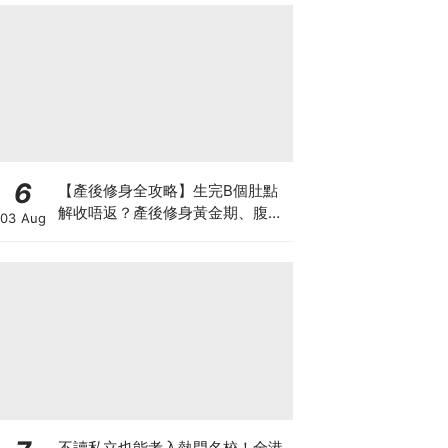
6
【產後修身全攻略】生完B個肚點
解收唔返？產後修身黃金期、腹直
03 Aug
肌分離、紮肚定做機一次睇
不讀私立也能考入熱門名校！全港