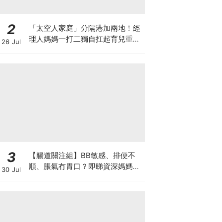
2
「太空人家庭」分隔港加兩地！經
理人媽媽一打二獨自扛起育兒重
26 Jul
擔！Stephanie｜經理人｜太空人
家庭｜職場媽媽
3
【腸道關注組】BB敏感、排便不
順、脹氣冇胃口？即睇資深媽媽分
30 Jul
享經驗之談 輕鬆解決湊B煩惱