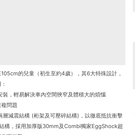
身高40至105cm的兒童（初生至約4歲），其6大特殊設計，
用：
後安裝，輕易解決車內空間狹窄及體積大的煩惱
繁複問題
兩層減震結構 (桁架及可壓碎結構)，以徹底抵抗衝擊
，採用加厚版30mm及Combi獨家EggShock超