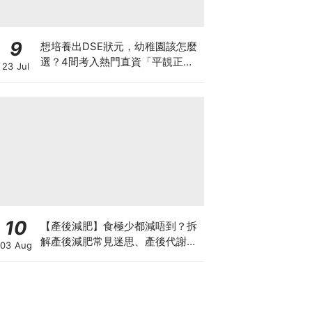
9
想培養出DSE狀元，幼稚園該怎麼
選？4間考入熱門直資「平靚正」
23 Jul
免費幼稚園！
10
【產後減肥】食極少都減唔到？拆
解產後減肥常見迷思、產後代謝、
03 Aug
水腫原因＋淋巴引流、Onda Pro
修身攻略