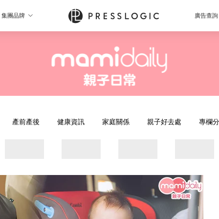
集團品牌
廣告查詢
產前產後
健康資訊
家庭關係
親子好去處
專欄