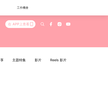
工作機會
在 APP上查看
分享
主題特集
影片
Reels 影片