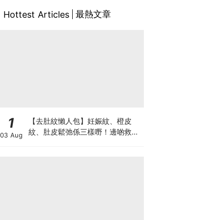
最熱文章
Hottest Articles
1
【去肚紋懶人包】妊娠紋、橙皮
紋、肚皮鬆弛係三樣嘢！邊啲救得
03 Aug
返、邊啲只能淡化？