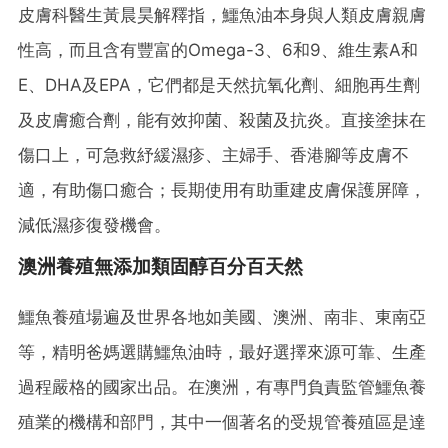
皮膚科醫生黃晨昊解釋指，鱷魚油本身與人類皮膚親膚
性高，而且含有豐富的Omega-3、6和9、維生素A和
E、DHA及EPA，它們都是天然抗氧化劑、細胞再生劑
及皮膚癒合劑，能有效抑菌、殺菌及抗炎。直接塗抹在
傷口上，可急救紓緩濕疹、主婦手、香港腳等皮膚不
適，有助傷口癒合；長期使用有助重建皮膚保護屏障，
減低濕疹復發機會。
澳洲養殖無添加類固醇百分百天然
鱷魚養殖場遍及世界各地如美國、澳洲、南非、東南亞
等，精明爸媽選購鱷魚油時，最好選擇來源可靠、生產
過程嚴格的國家出品。在澳洲，有專門負責監管鱷魚養
殖業的機構和部門，其中一個著名的受規管養殖區是達