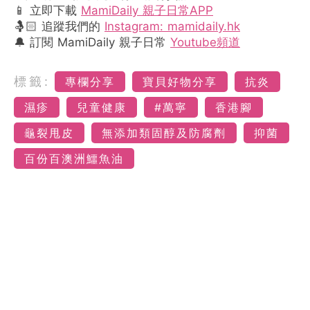
📱 立即下載
MamiDaily 親子日常APP
🤱🏻 追蹤我們的
Instagram: mamidaily.hk
🔔 訂閱 MamiDaily 親子日常
Youtube頻道
標籤:
專欄分享
寶貝好物分享
抗炎
濕疹
兒童健康
#萬寧
香港腳
龜裂甩皮
無添加類固醇及防腐劑
抑菌
百份百澳洲鱷魚油