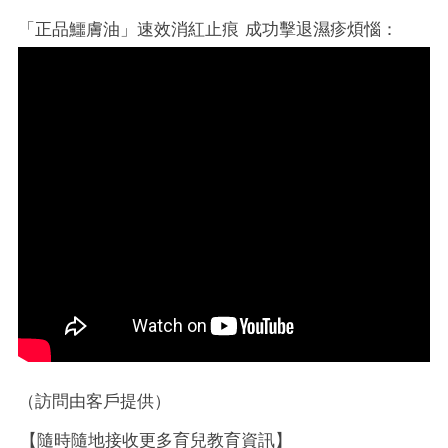
「正品鱷膚油」速效消紅止痕 成功擊退濕疹煩惱：
（訪問由客戶提供）
【隨時隨地接收更多育兒教育資訊】