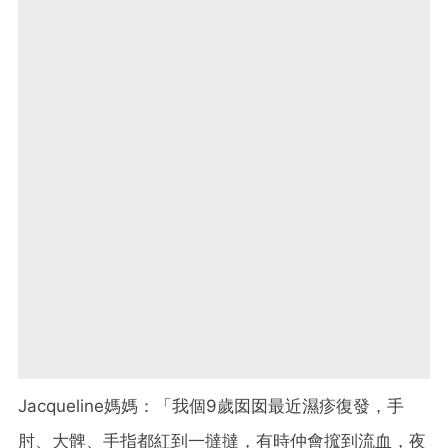
Jacqueline媽媽：「我個9歲囡囡最近濕疹復發，手
肘、大髀、手指都紅到一撻撻，有時仲會搲到流血，夜