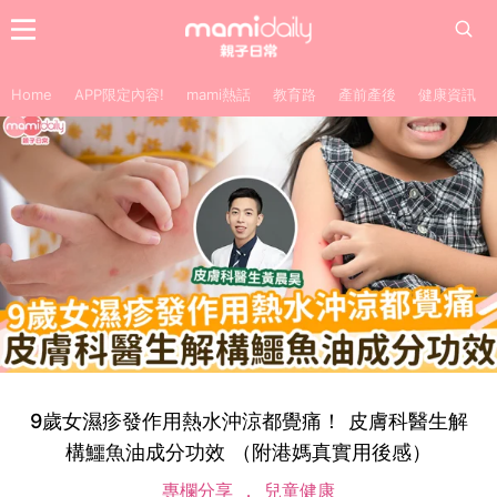
Home
APP限定內容!
mami熱話
教育路
產前產後
健康資訊
9歲女濕疹發作用熱水沖涼都覺痛！ 皮膚科醫生解
構鱷魚油成分功效 （附港媽真實用後感）
專欄分享
兒童健康