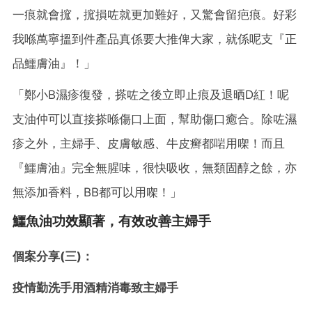
一痕就會搲，搲損咗就更加難好，又驚會留疤痕。好彩
我喺萬寧搵到件產品真係要大推俾大家，就係呢支『正
品鱷膚油』！」
「鄭小B濕疹復發，搽咗之後立即止痕及退晒D紅！呢
支油仲可以直接搽喺傷口上面，幫助傷口癒合。除咗濕
疹之外，主婦手、皮膚敏感、牛皮癣都啱用㗎！而且
『鱷膚油』完全無腥味，很快吸收，無類固醇之餘，亦
無添加香料，BB都可以用㗎！」
鱷魚油功效顯著，有效改善主婦手
個案分享(三)：
疫情勤洗手用酒精消毒致主婦手