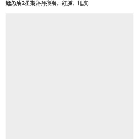
鱷魚油2星期拜拜痕癢、紅腫、甩皮