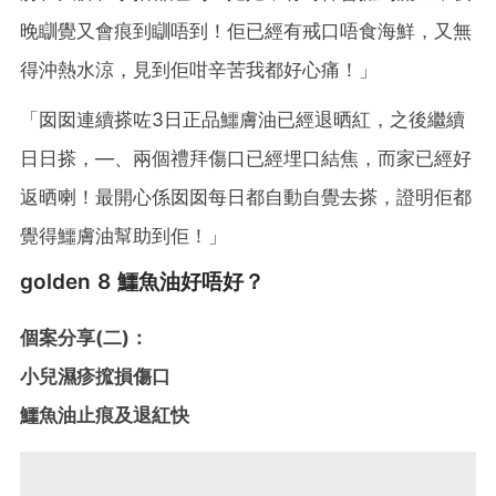
晚瞓覺又會痕到瞓唔到！佢已經有戒口唔食海鮮，又無
得沖熱水涼，見到佢咁辛苦我都好心痛！」
「囡囡連續搽咗3日正品鱷膚油已經退晒紅，之後繼續
日日搽，—、兩個禮拜傷口已經埋口結焦，而家已經好
返晒喇！最開心係囡囡每日都自動自覺去搽，證明佢都
覺得鱷膚油幫助到佢！」
golden 8 鱷魚油好唔好？
個案分享(二)：
小兒濕疹搲損傷口
鱷魚油止痕及退紅快