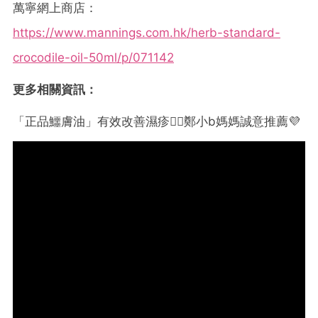
萬寧網上商店：
https://www.mannings.com.hk/herb-standard-
crocodile-oil-50ml/p/071142
更多相關資訊：
「正品鱷膚油」有效改善濕疹👍🏼鄭小b媽媽誠意推薦💜