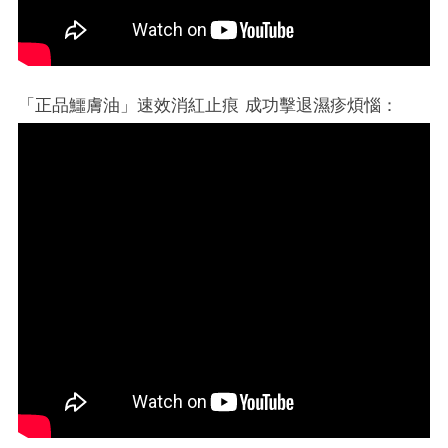
「正品鱷膚油」速效消紅止痕 成功擊退濕疹煩惱：