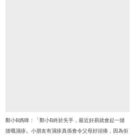
鄭小B媽咪：「鄭小B終於失手，最近好易就會起一撻
撻嘅濕疹。小朋友有濕疹真係會令父母好頭痛，因為佢