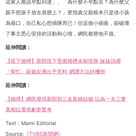
這家人應該早點到達」、「為什麼不早點去？為什麼父
親不把孩子放在肩膀上？」更指責父親根本只是借小孩
為藉口，自己私心想插隊而已！但這個小插曲，卻破壞
了事主悉心安排的活動和心情，網民都替他不值。
延伸閱讀：
【疫下婚禮】新郎疫下受困婚禮未能現身 妹妹請纓
「幫忙」新娘反應出乎意料 網讚方法好機智
延伸閱讀：
【婚禮】網民發現新郎與三名新娘結婚 以為一夫三妻
真相比電視劇更驚奇
Text：Mami Editorial
Source:
《TVBS新聞網》