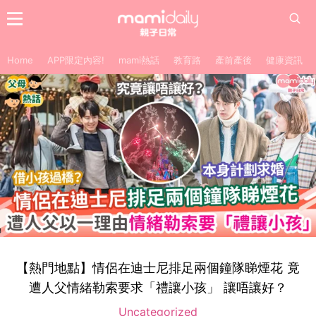
Home
APP限定內容!
mami熱話
教育路
產前產後
健康資訊
【熱門地點】情侶在迪士尼排足兩個鐘隊睇煙花 竟
遭人父情緒勒索要求「禮讓小孩」 讓唔讓好？
Uncategorized