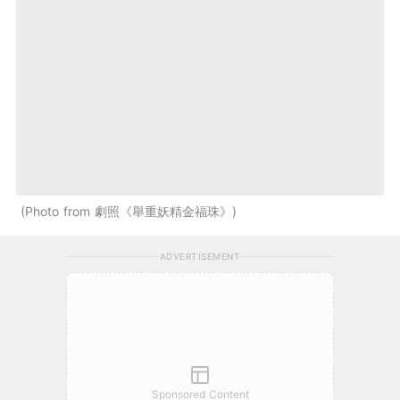
Photo from 劇照《舉重妖精金福珠》
ADVERTISEMENT
Sponsored Content