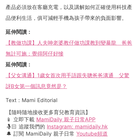
產品必須放在客廳充電，以及講解如何正確使用科技產
品便利生活，俱可減輕手機為孩子帶來的負面影響。
延伸閱讀：
【教做功課】人夫呻老婆教仔做功課教到變暴龍 爸爸
無計可施：覺得阿仔好慘
延伸閱讀：
【父女溝通】1歲女首次用手語跟失聰爸爸溝通 父驚
訝B女第一個訊息竟然是？
Text：Mami Editorial
【隨時隨地接收更多育兒教育資訊】
📱 立即下載
MamiDaily 親子日常APP
🤱🏻 追蹤我們的
Instagram: mamidaily.hk
🔔 訂閱 MamiDaily 親子日常
Youtube頻道