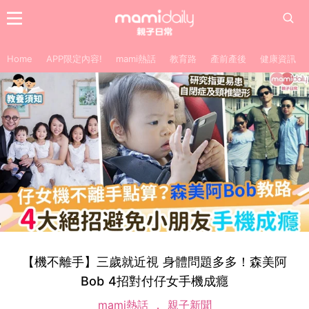
Home
APP限定內容!
mami熱話
教育路
產前產後
健康資訊
【機不離手】三歲就近視 身體問題多多！森美阿
Bob 4招對付仔女手機成癮
mami熱話
親子新聞