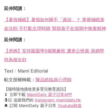
延伸閱讀：
【暑假補眠】暑假如何睡不「過頭」？ 掌握補眠黃
金法則 不打亂生理時鐘 幫助孩子在假期中恢復精神
延伸閱讀：
【虎媽】安排囡囡學5個興趣班 遭老公怪責 港媽堅
持為個女好
Text : Mami Editorial
帖文授權轉載：
陳品皓臨床心理師
【隨時隨地接收更多育兒教育資訊】
📱 立即下載
MamiDaily 親子日常APP
🤱🏻 追蹤我們的
Instagram: mamidaily.hk
🔔 訂閱 MamiDaily 親子日常
Youtube頻道