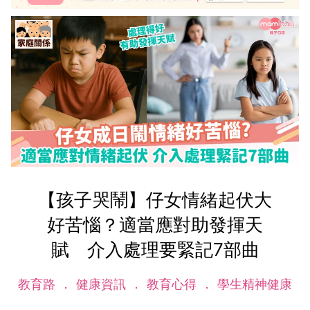
【孩子哭鬧】仔女情緒起伏大
好苦惱？適當應對助發揮天
賦 介入處理要緊記7部曲
教育路
健康資訊
教育心得
學生精神健康