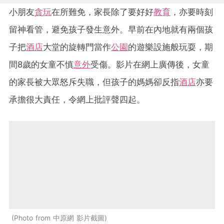
小朋友
貪玩
在所難免，家長除了要好好
教育
，亦要時刻
留神看管，避免孩子發生意外。早前在內地就有兩個孩
子把
酒店
大堂的旋轉門當作
公園
的遊樂設施般玩耍，期
間8歲的女童不慎
意外
受傷。影片在網上廣傳後，女童
的家長被大眾怒斥失職，但孩子的媽媽卻反指
酒店
亦要
承擔很大責任，令網上批評聲四起。
Photo from 中原網 影片截圖