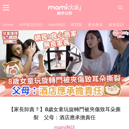
Home
APP限定內容!
mami熱話
教育路
產前產後
健康資訊
【家長卸責？】8歲女童玩旋轉門被夾傷致耳朵撕
裂 父母：酒店應承擔責任
mami熱話