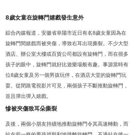
8歲女童在旋轉門嬉戲發生意外
綜合內媒報道，安徽省阜陽市近日有名8歲女童因為在
旋轉門間嬉戲而被夾傷，導致右耳出現撕裂。不少大型
酒店、辦公室大樓或百貨公司都設有旋轉門，而在很多
孩子的眼中，旋轉門就好比遊樂場般有趣。事源當時有
位8歲女童及另一個男孩玩伴，在酒店大堂的旋轉門玩
耍。從閉路電視影片可見，兩個孩子不斷推動旋轉門，
並且彈出彈入嬉戲。
慘被夾傷致耳朵撕裂
及後，兩個小朋友持續地推動旋轉門令其高速轉動，而
站在前一格的男孩就順利地跳離旋轉門。不過站在後一