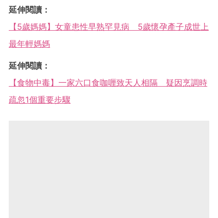
延伸閱讀：
【5歲媽媽】女童患性早熟罕見病 5歲懷孕產子成世上
最年輕媽媽
延伸閱讀：
【食物中毒】一家六口食咖喱致天人相隔 疑因烹調時
疏忽1個重要步驟